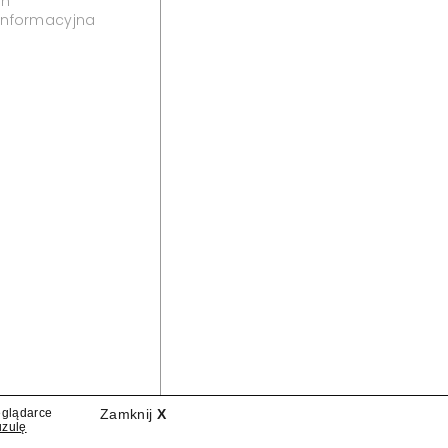
wencji" i "Państwa w
ają do zespołu "Polsat News
ews będą nowe wydania cyklu reportersko-
 Do zespołu dołączają reporterzy "Interwencji" i
eglądarce
Zamknij
X
uzulę