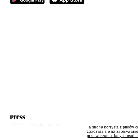
Wniosek o przedłużenie ko
BiS wpłynął do KRRiT
TVN SA wystąpiła do Krajowej Rady Radiofonii i 
kablowo-satelitarnej dla telewizji TVN 24 BiS – d
Ta strona korzysta z plików 
zgadzasz się na zapisywanie
przetwarzania danych osob