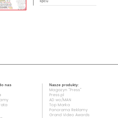
zwiększyły oglądalność w
lipcu