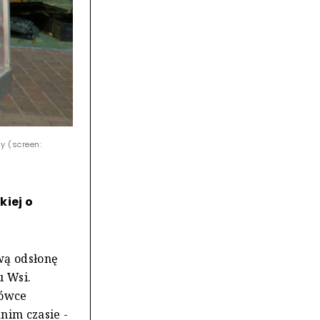
y (screen:
iej o
wą odsłonę
u Wsi.
mówce
nim czasie -