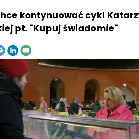
chce kontynuować cykl Katar
iej pt. "Kupuj świadomie"