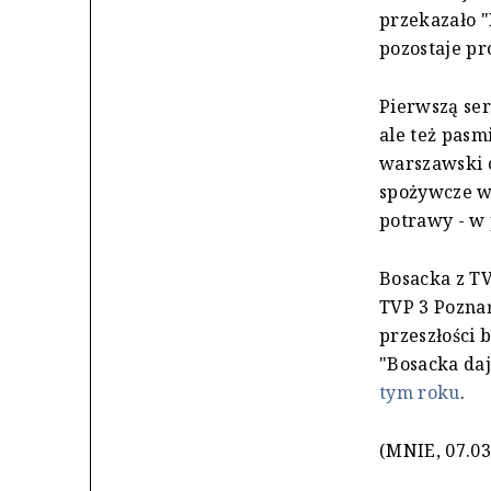
przekazało "
pozostaje p
Pierwszą se
ale też pasm
warszawski 
spożywcze wy
potrawy - w 
Bosacka z TV
TVP 3 Pozna
przeszłości 
"Bosacka da
tym roku
.
(MNIE, 07.03