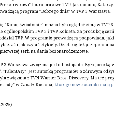
Presserwisowi" biuro prasowe TVP. Jak dodano, Katarz
rowadzącą program "Dobrego dnia" w TVP 3 Warszawa.
rię "Kupuj świadomie" można było oglądać zimą w TVP 
ie ogólnopolskim TVP 3 i TVP Kobieta. Za produkcję ser
oddział TVP. W programie prowadząca podpowiada, jak
bierać i jak czytać etykiety. Dzieli się też przepisami n
pierwszej serii na dania bożonarodzeniowe.
P 3 Warszawa związana jest od listopada. Była jurorką
ń "TalentAsy". Jest autorką programów o zdrowym odży
była związana z TVN Warner Bros. Discovery. Ma też pr
je radę" w Canal+ Kuchnia,
którego nowe odcinki mają p
.2025)