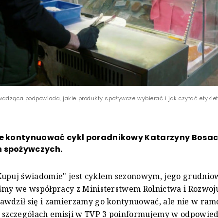
adząca podpowiada, jakie produkty spożywcze wybierać i jak czytać etykiet
ie kontynuować cykl poradnikowy Katarzyny Bosack
 spożywczych.
Kupuj świadomie" jest cyklem sezonowym, jego grudnio
śmy we współpracy z Ministerstwem Rolnictwa i Rozwoj
awdził się i zamierzamy go kontynuować, ale nie w ra
 szczegółach emisji w TVP 3 poinformujemy w odpowied