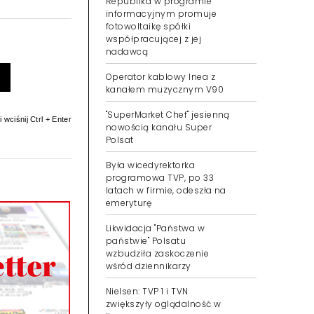
Republika w programie
informacyjnym promuje
fotowoltaikę spółki
współpracującej z jej
nadawcą
Operator kablowy Inea z
kanałem muzycznym V90
 wciśnij Ctrl + Enter
"SuperMarket Chef" jesienną
nowością kanału Super
Polsat
Była wicedyrektorka
programowa TVP, po 33
latach w firmie, odeszła na
emeryturę
Likwidacja "Państwa w
państwie" Polsatu
wzbudziła zaskoczenie
wśród dziennikarzy
Nielsen: TVP 1 i TVN