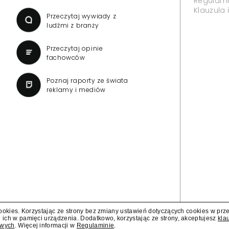
ncesji dla TVN 24
Reporterzy "Inter
państwie" dołącz
ujawnia"
Telewizji o przedłużenie koncesji
owiedział się "Presserwis".
W jesiennej ramówce Polsat N
śledczego "Polsat News ujawnia".
"Państwa w państwie".
cookies. Korzystając ze strony bez zmiany ustawień dotyczących cookies w prz
 ich w pamięci urządzenia. Dodatkowo, korzystając ze strony, akceptujesz
kla
owych
. Więcej informacji w
Regulaminie
.