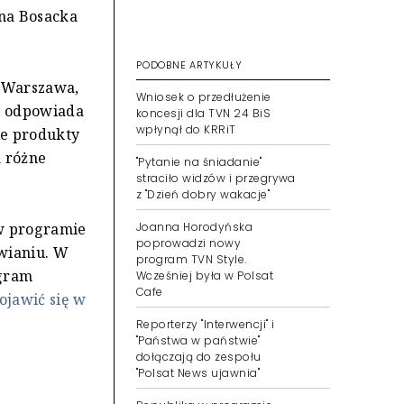
yna Bosacka
PODOBNE ARTYKUŁY
3 Warszawa,
ii odpowiada
Wniosek o przedłużenie
koncesji dla TVN 24 BiS
ie produkty
wpłynął do KRRiT
a różne
"Pytanie na śniadanie"
straciło widzów i przegrywa
z "Dzień dobry wakacje"
 w programie
Joanna Horodyńska
wianiu. W
poprowadzi nowy
ogram
program TVN Style.
Wcześniej była w Polsat
ojawić się w
Cafe
Reporterzy "Interwencji" i
"Państwa w państwie"
dołączają do zespołu
"Polsat News ujawnia"