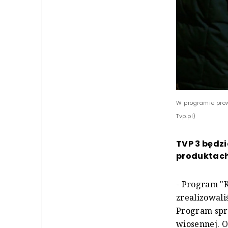
W programie prow
Tvp.pl)
TVP 3 będz
produktach
- Program "
zrealizowali
Program spr
wiosennej. O