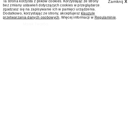
informacyjnego w Polsce. Na ten dzień
Ta strona korzysta z plików cookies. Korzystając ze strony
Zamknij
X
bez zmiany ustawień dotyczących cookies w przeglądarce
zaplanowano finał urodzinowej trasy stacji
zgadzasz się na zapisywanie ich w pamięci urządzenia.
"Jesteśmy stąd". 25 lat TVN 24 dla Press.pl
Dodatkowo, korzystając ze strony, akceptujesz
klauzulę
przetwarzania danych osobowych
. Więcej informacji w
Regulaminie
.
podsumowują Jarosław Kuźniar, Tomasz Lis i
Marek Twaróg.
KRRiT: Maciejowi