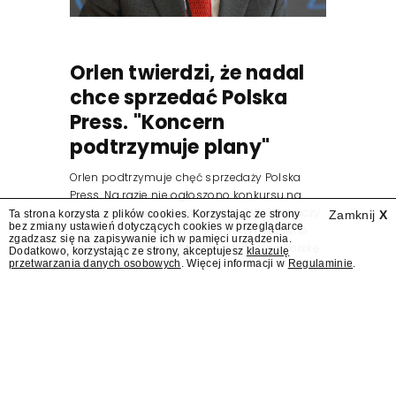
Orlen twierdzi, że nadal
chce sprzedać Polska
Press. "Koncern
podtrzymuje plany"
Orlen podtrzymuje chęć sprzedaży Polska
Press. Na razie nie ogłoszono konkursu na
nowego prezesa wydawnictwa. Wśród graczy
Ta strona korzysta z plików cookies. Korzystając ze strony
Zamknij
X
bez zmiany ustawień dotyczących cookies w przeglądarce
zainteresowanych przejęciem wymieniano
zgadzasz się na zapisywanie ich w pamięci urządzenia.
wcześniej Grupę ZPR Media i Wirtualną Polskę.
Dodatkowo, korzystając ze strony, akceptujesz
klauzulę
przetwarzania danych osobowych
. Więcej informacji w
Regulaminie
.