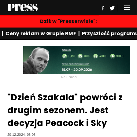
Dziś w "Presserwisie":
y reklam w Grupie RMF | Przyszłość programu "Rew
Reklama
"Dzień Szakala" powróci z
drugim sezonem. Jest
decyzja Peacock i Sky
20.12.2024, 08:08