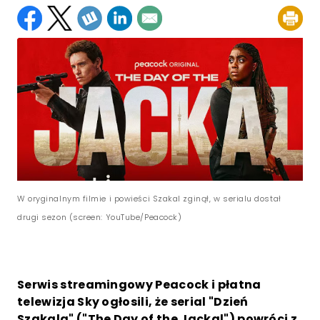
W oryginalnym filmie i powieści Szakal zginął, w serialu dostał
drugi sezon (screen: YouTube/Peacock)
Serwis streamingowy Peacock i płatna
telewizja Sky ogłosili, że serial "Dzień
Szakala" ("The Day of the Jackal") powróci z