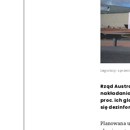
Legislacji sprze
Rząd Austra
nakładania
proc. ich 
się dezinfo
Planowana us