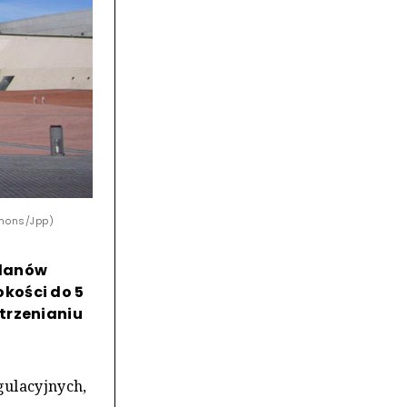
mmons/Jpp)
planów
kości do 5
trzenianiu
gulacyjnych,