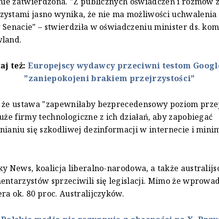
anie zatwierdzona. "Z publicznych oświadczeń i rozmów 
ystami jasno wynika, że nie ma możliwości uchwalenia 
 Senacie" – stwierdziła w oświadczeniu minister ds. kom
wland.
aj też:
Europejscy wydawcy przeciwni testom Google
"zaniepokojeni brakiem przejrzystości"
 że ustawa "zapewniłaby bezprecedensowy poziom przej
duże firmy technologiczne z ich działań, aby zapobiegać
nianiu się szkodliwej dezinformacji w internecie i min
ky News, koalicja liberalno-narodowa, a także australijsc
entarzystów sprzeciwili się legislacji. Mimo że wprowa
ra ok. 80 proc. Australijczyków.