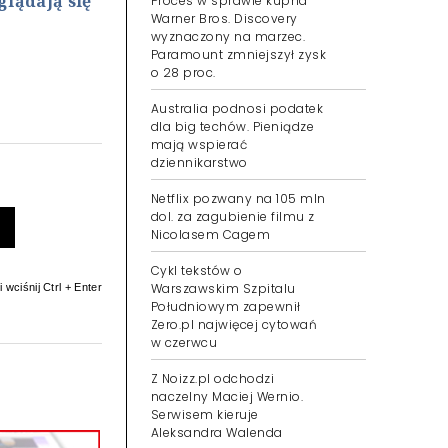
glądają się
Proces w sprawie kupna
Warner Bros. Discovery
wyznaczony na marzec.
Paramount zmniejszył zysk
o 28 proc.
Australia podnosi podatek
dla big techów. Pieniądze
mają wspierać
dziennikarstwo
Netflix pozwany na 105 mln
dol. za zagubienie filmu z
Nicolasem Cagem
Cykl tekstów o
Warszawskim Szpitalu
 wciśnij Ctrl + Enter
Południowym zapewnił
Zero.pl najwięcej cytowań
w czerwcu
Z Noizz.pl odchodzi
naczelny Maciej Wernio.
Serwisem kieruje
Aleksandra Walenda