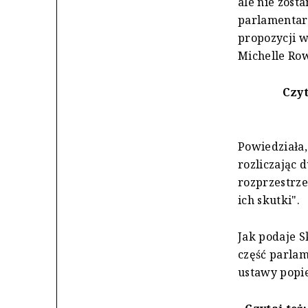
ale nie zost
parlamentarz
propozycji w
Michelle Ro
Czyt
Powiedziała,
rozliczając 
rozprzestrze
ich skutki".
Jak podaje S
część parlam
ustawy popie