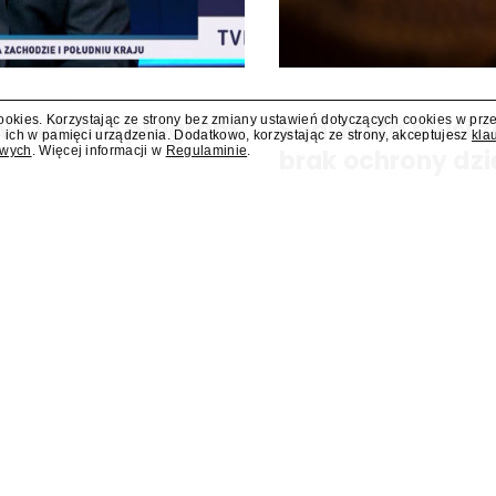
cookies. Korzystając ze strony bez zmiany ustawień dotyczących cookies w prz
 w TVP Info program
Sąd: Meta musi z
 ich w pamięci urządzenia. Dodatkowo, korzystając ze strony, akceptujesz
kla
owych
. Więcej informacji w
Regulaminie
.
brak ochrony dzi
ram "Salonowiec". Poprowadzi go
Sąd w amerykańskim stanie No
zapłacenie kolejnych 567 mln d
zagrożeniami, jakie jej platfor
nałożona na tę firmę w...