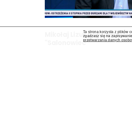
Ta strona korzysta z plików 
Mikołaj Lizut poprowadzi
zgadzasz się na zapisywanie
przetwarzania danych osob
"Salonowiec"
W jesiennej ramówce TVP Info pojawi się prog
Mikołaj Lizut – ustalił "Presserwis".