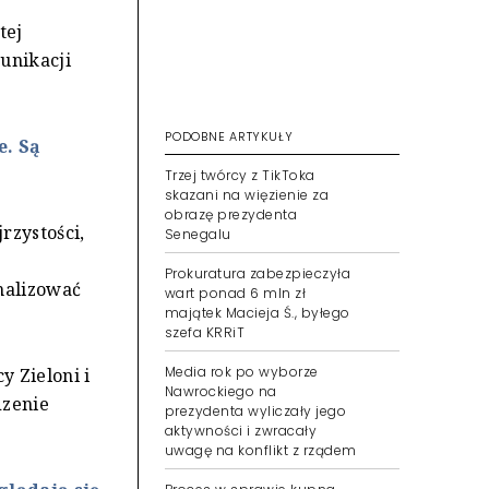
z
tej
unikacji
PODOBNE ARTYKUŁY
. Są
Trzej twórcy z TikToka
skazani na więzienie za
obrazę prezydenta
rzystości,
Senegalu
Prokuratura zabezpieczyła
imalizować
wart ponad 6 mln zł
majątek Macieja Ś., byłego
szefa KRRiT
Media rok po wyborze
y Zieloni i
Nawrockiego na
dzenie
prezydenta wyliczały jego
aktywności i zwracały
uwagę na konflikt z rządem