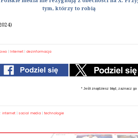
:
Polskie media nie rezygnują z obecności na X. Przy
tym, którzy to robią
2024)
rawo
|
Internet
|
dezinformacja
* Jeśli znajdziesz błąd, zaznacz go i
y:
internet
|
social media
|
technologie