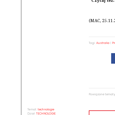
Czytaj też
(MAC, 25.11.
Tagi:
Australia
|
P
Powiązane temat
Temat:
technologie
Dział:
TECHNOLOGIE