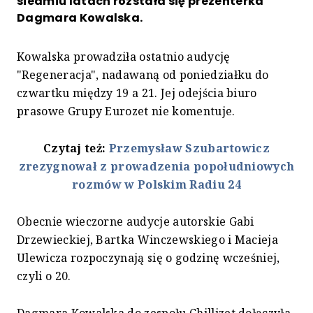
siedmiu latach rozstała się prezenterka
Dagmara Kowalska.
Kowalska prowadziła ostatnio audycję
"Regeneracja", nadawaną od poniedziałku do
czwartku między 19 a 21. Jej odejścia biuro
prasowe Grupy Eurozet nie komentuje.
Czytaj też:
Przemysław Szubartowicz
zrezygnował z prowadzenia popołudniowych
rozmów w Polskim Radiu 24
Obecnie wieczorne audycje autorskie Gabi
Drzewieckiej, Bartka Winczewskiego i Macieja
Ulewicza rozpoczynają się o godzinę wcześniej,
czyli o 20.
Dagmara Kowalska do zespołu Chillizet dołączyła