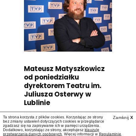
Mateusz Matyszkowicz
od poniedziałku
dyrektorem Teatru im.
Juliusza Osterwy w
Lublinie
Mateusz Matyszkowicz, były prezes Telewizji
Ta strona korzysta z plików cookies. Korzystając ze strony
Zamknij
X
Polskiej, w poniedziałek 10 sierpnia obejmie
bez zmiany ustawień dotyczących cookies w przeglądarce
stanowisko dyrektora Teatru im. Juliusza
zgadzasz się na zapisywanie ich w pamięci urządzenia.
Dodatkowo, korzystając ze strony, akceptujesz
klauzulę
Osterwy w Lublinie – dowiedział się
przetwarzania danych osobowych
. Więcej informacji w
Regulaminie
.