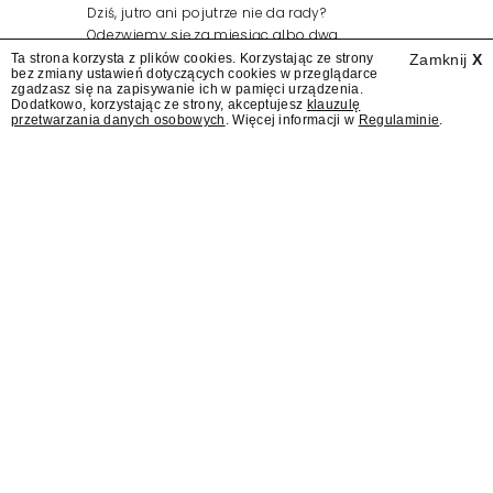
Dziś, jutro ani pojutrze nie da rady?
Odezwiemy się za miesiąc albo dwa.
Wydawcy programów są mistrzami sztuki
Ta strona korzysta z plików cookies. Korzystając ze strony
Zamknij
X
bez zmiany ustawień dotyczących cookies w przeglądarce
zapraszania gości.
zgadzasz się na zapisywanie ich w pamięci urządzenia.
Dodatkowo, korzystając ze strony, akceptujesz
klauzulę
przetwarzania danych osobowych
. Więcej informacji w
Regulaminie
.