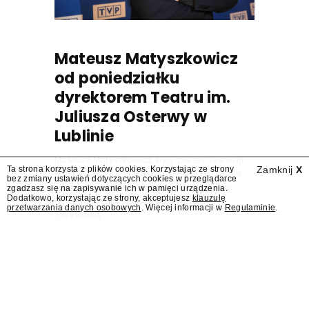
Mateusz Matyszkowicz
od poniedziałku
dyrektorem Teatru im.
Juliusza Osterwy w
Lublinie
Mateusz Matyszkowicz, były prezes Telewizji
Ta strona korzysta z plików cookies. Korzystając ze strony
Zamknij
X
Polskiej, w poniedziałek 10 sierpnia obejmie
bez zmiany ustawień dotyczących cookies w przeglądarce
stanowisko dyrektora Teatru im. Juliusza
zgadzasz się na zapisywanie ich w pamięci urządzenia.
Dodatkowo, korzystając ze strony, akceptujesz
klauzulę
Osterwy w Lublinie – dowiedział się
przetwarzania danych osobowych
. Więcej informacji w
Regulaminie
.
"Presserwis".