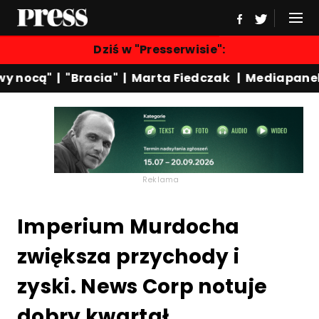
Dziś w "Presserwisie":
 nocą"
|
"Bracia"
|
Marta Fiedczak
|
Mediapanel
Reklama
Imperium Murdocha
zwiększa przychody i
zyski. News Corp notuje
dobry kwartał