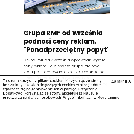
Grupa RMF od września
podnosi ceny reklam.
"Ponadprzeciętny popyt"
Grupa RMF od 7 września wprowadzi wyższe
ceny reklam. To pierwsza grupa radiowa,
która poinformowała o korekcie cennika od
jesieni. "Po bardzo dobrych wynikach
Ta strona korzysta z plików cookies. Korzystając ze strony
Zamknij
X
osiągniętych w 2025 roku, popyt na reklamę
bez zmiany ustawień dotyczących cookies w przeglądarce
zgadzasz się na zapisywanie ich w pamięci urządzenia.
audio pozostaje na ponadprzeciętnym
Dodatkowo, korzystając ze strony, akceptujesz
klauzulę
poziomie" – podała Grupa RMF w...
przetwarzania danych osobowych
. Więcej informacji w
Regulaminie
.