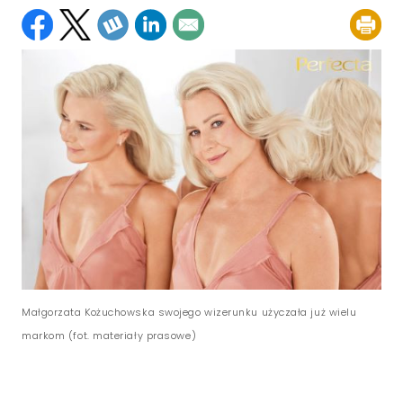
Małgorzata Kożuchowska swojego wizerunku użyczała już wielu
markom (fot. materiały prasowe)