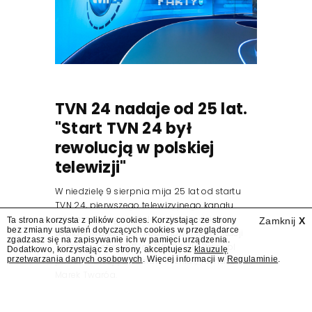
TVN 24 nadaje od 25 lat.
"Start TVN 24 był
rewolucją w polskiej
telewizji"
W niedzielę 9 sierpnia mija 25 lat od startu
TVN 24, pierwszego telewizyjnego kanału
informacyjnego w Polsce. Na ten dzień
Ta strona korzysta z plików cookies. Korzystając ze strony
Zamknij
X
bez zmiany ustawień dotyczących cookies w przeglądarce
zaplanowano finał urodzinowej trasy stacji
zgadzasz się na zapisywanie ich w pamięci urządzenia.
"Jesteśmy stąd". 25 lat TVN 24 dla Press.pl
Dodatkowo, korzystając ze strony, akceptujesz
klauzulę
przetwarzania danych osobowych
. Więcej informacji w
Regulaminie
.
podsumowują Jarosław Kuźniar, Tomasz Lis i
Marek Twaróg.