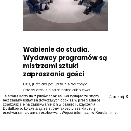
Wabienie do studia.
Wydawcy programów są
mistrzami sztuki
zapraszania gości
Dziś, jutro ani pojutrze nie da rady?
Odezwiemy się za miesiąc albo dwa.
Wydawcy programów są mistrzami sztuki
Ta strona korzysta z plików cookies. Korzystając ze strony
Zamknij
X
bez zmiany ustawień dotyczących cookies w przeglądarce
zapraszania gości.
zgadzasz się na zapisywanie ich w pamięci urządzenia.
Dodatkowo, korzystając ze strony, akceptujesz
klauzulę
przetwarzania danych osobowych
. Więcej informacji w
Regulaminie
.