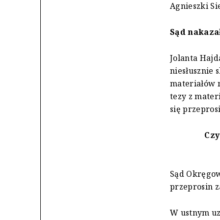
Agnieszki Si
Sąd nakaza
Jolanta Hajd
niesłusznie 
materiałów n
tezy z mater
się przeprosi
Czy
Sąd Okręgow
przeprosin 
W ustnym uz