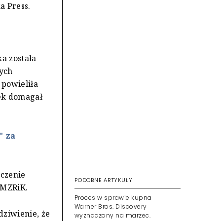
a Press.
a została
wych
 powieliła
dek domagał
" za
czenie
PODOBNE ARTYKUŁY
OMZRiK.
Proces w sprawie kupna
Warner Bros. Discovery
ziwienie, że
wyznaczony na marzec.