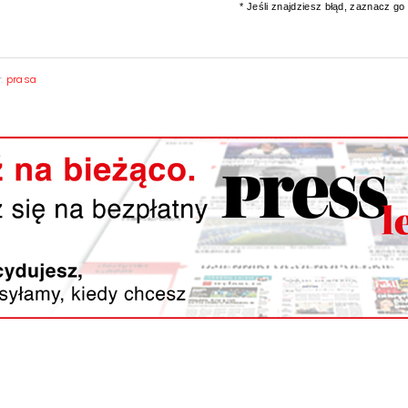
* Jeśli znajdziesz błąd, zaznacz go i
y:
prasa