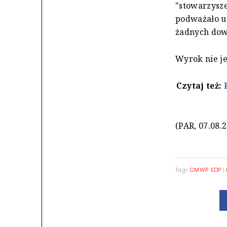
"stowarzyszen
podważało us
żadnych dow
Wyrok nie j
Czytaj też:
(PAR, 07.08.
Tagi:
CMWP SDP
|