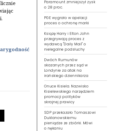
Paramount zmniejszył zysk
licznie
o 28 proc.
wiając
i.
PGE wygrało w apelacji
proces o ochronę marki
Książę Harry i Elton John
przegrywają proces z
wydawcą "Daily Mail" o
iarygodność
nielegalne podsłuchy
Dwóch Rumunów
skazanych przez sąd w
Londynie za atak na
irańskiego dziennikarza
Onuce Kisiela. Nazwisko
Kisielewskiego narzędziem
promocji polityków
skrajnej prawicy
SDP przekazało Tomaszowi
Duklanowskiemu
pieniądze ze zbiórki. Mówi
o nękaniu