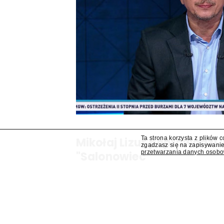
Ta strona korzysta z plików 
Mikołaj Lizut poprowadzi
zgadzasz się na zapisywanie
przetwarzania danych osob
"Salonowiec"
W jesiennej ramówce TVP Info pojawi się prog
Mikołaj Lizut – ustalił "Presserwis".