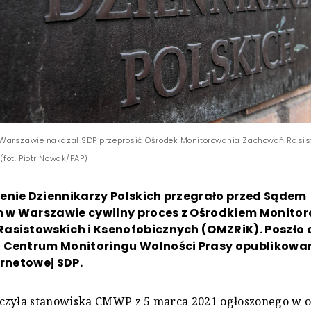
Warszawie nakazał SDP przeprosić Ośrodek Monitorowania Zachowań Rasis
(fot. Piotr Nowak/PAP)
enie Dziennikarzy Polskich przegrało przed Sądem
w Warszawie cywilny proces z Ośrodkiem Monito
asistowskich i Ksenofobicznych (OMZRiK). Poszło 
 Centrum Monitoringu Wolności Prasy opublikowa
ernetowej SDP.
czyła stanowiska CMWP z 5 marca 2021 ogłoszonego w 