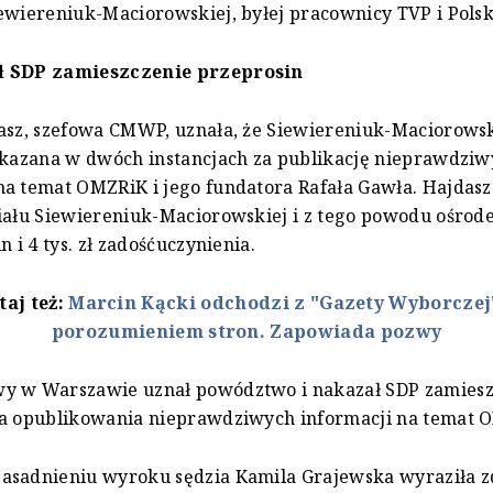
ewiereniuk-Maciorowskiej, byłej pracownicy TVP i Polsk
ł SDP zamieszczenie przeprosin
asz, szefowa CMWP, uznała, że Siewiereniuk-Maciorowsk
skazana w dwóch instancjach za publikację nieprawdzi
a temat OMZRiK i jego fundatora Rafała Gawła. Hajdasz
iału Siewiereniuk-Maciorowskiej i z tego powodu ośro
n i 4 tys. zł zadośćuczynienia.
taj też:
Marcin Kącki odchodzi z "Gazety Wyborczej
porozumieniem stron. Zapowiada pozwy
y w Warszawie uznał powództwo i nakazał SDP zamiesz
za opublikowania nieprawdziwych informacji na temat 
asadnieniu wyroku sędzia Kamila Grajewska wyraziła zd