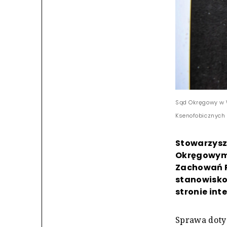
Sąd Okręgowy w 
Ksenofobicznych 
Stowarzysz
Okręgowym 
Zachowań R
stanowisko
stronie int
Sprawa doty