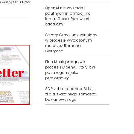
 wciśnij Ctrl + Enter
OpenAI nie wykradał
poufnych informacji na
temat Groka. Pozew xAI
oddalony
Cezary Gmyz uniewinniony
w procesie wytoczonym
mu przez Romana
Giertycha
Elon Musk przegrywa
proces z OpenAI, który był
postrzegany jako
przełomowy
SDP zebrało ponad 81 tys.
zł dla skazanego Tomasza
Duklanowskiego