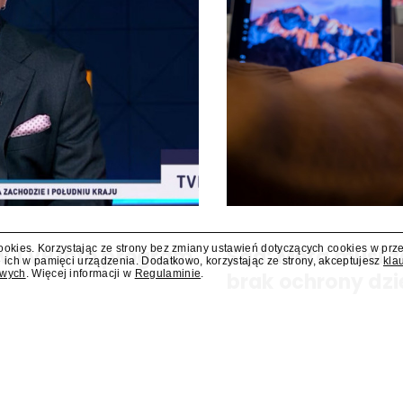
cookies. Korzystając ze strony bez zmiany ustawień dotyczących cookies w prz
 w TVP Info program
Sąd: Meta musi z
 ich w pamięci urządzenia. Dodatkowo, korzystając ze strony, akceptujesz
kla
owych
. Więcej informacji w
Regulaminie
.
brak ochrony dzi
ram "Salonowiec". Poprowadzi go
Sąd w amerykańskim stanie No
zapłacenie kolejnych 567 mln d
zagrożeniami, jakie jej platfor
nałożona na tę firmę w...