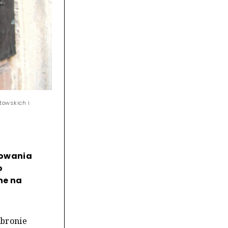
towskich i
rowania
o
ne na
obronie