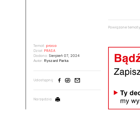
Powiązane temat
Temat:
prasa
Dział:
PRASA
Dodano:
Sierpień 07, 2024
Autor:
Ryszard Parka
Udostępnij:
Narzędzia: