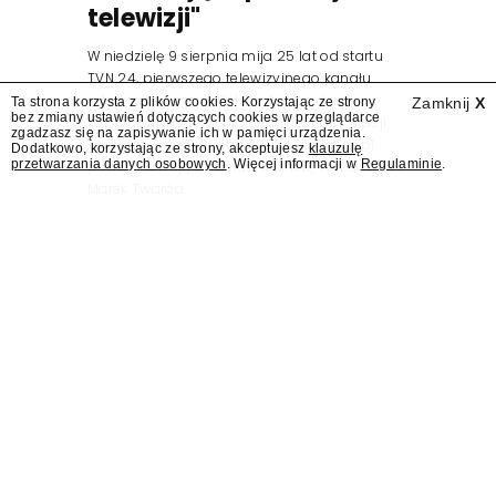
telewizji"
W niedzielę 9 sierpnia mija 25 lat od startu
TVN 24, pierwszego telewizyjnego kanału
informacyjnego w Polsce. Na ten dzień
Ta strona korzysta z plików cookies. Korzystając ze strony
Zamknij
X
bez zmiany ustawień dotyczących cookies w przeglądarce
zaplanowano finał urodzinowej trasy stacji
zgadzasz się na zapisywanie ich w pamięci urządzenia.
"Jesteśmy stąd". 25 lat TVN 24 dla Press.pl
Dodatkowo, korzystając ze strony, akceptujesz
klauzulę
przetwarzania danych osobowych
. Więcej informacji w
Regulaminie
.
podsumowują Jarosław Kuźniar, Tomasz Lis i
Marek Twaróg.