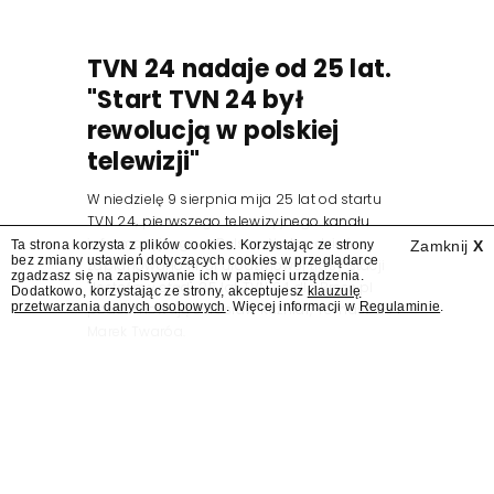
TVN 24 nadaje od 25 lat.
"Start TVN 24 był
rewolucją w polskiej
telewizji"
W niedzielę 9 sierpnia mija 25 lat od startu
TVN 24, pierwszego telewizyjnego kanału
informacyjnego w Polsce. Na ten dzień
Ta strona korzysta z plików cookies. Korzystając ze strony
Zamknij
X
bez zmiany ustawień dotyczących cookies w przeglądarce
zaplanowano finał urodzinowej trasy stacji
zgadzasz się na zapisywanie ich w pamięci urządzenia.
"Jesteśmy stąd". 25 lat TVN 24 dla Press.pl
Dodatkowo, korzystając ze strony, akceptujesz
klauzulę
przetwarzania danych osobowych
. Więcej informacji w
Regulaminie
.
podsumowują Jarosław Kuźniar, Tomasz Lis i
Marek Twaróg.