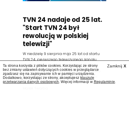
TVN 24 nadaje od 25 lat.
"Start TVN 24 był
rewolucją w polskiej
telewizji"
W niedzielę 9 sierpnia mija 25 lat od startu
TVN 24, pierwszego telewizyjnego kanału
informacyjnego w Polsce. Na ten dzień
Ta strona korzysta z plików cookies. Korzystając ze strony
Zamknij
X
bez zmiany ustawień dotyczących cookies w przeglądarce
zaplanowano finał urodzinowej trasy stacji
zgadzasz się na zapisywanie ich w pamięci urządzenia.
"Jesteśmy stąd". 25 lat TVN 24 dla Press.pl
Dodatkowo, korzystając ze strony, akceptujesz
klauzulę
przetwarzania danych osobowych
. Więcej informacji w
Regulaminie
.
podsumowują Jarosław Kuźniar, Tomasz Lis i
Marek Twaróg.