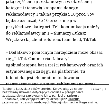
jaką część emisji reklamowych w określonej
kategorii stanowią kampanie danego
reklamodawcy. I tak na przykład 10 proc. SoV
będzie oznaczał, że 10 proc. emisji w
przykładowej kategorii Telekomunikacja należy
do reklamodawcy nr 1 – tłumaczy Łukasz
Więckowski, client solutions team lead, TikTok.
– Dodatkowo pomocnym narzędziem może okazać
się „TikTok Commercial Library” –
ogólnodostępna baza treści reklamowych oraz ich
estymowanego zasięgu na platformie. Ta
biblioteka jest elementem budowania
transparentnego systemu reklamowego przez
Ta strona korzysta z plików cookies. Korzystając ze strony
Zamknij
X
TikToka.
bez zmiany ustawień dotyczących cookies w przeglądarce
zgadzasz się na zapisywanie ich w pamięci urządzenia.
Dodatkowo, korzystając ze strony, akceptujesz
klauzulę
***
przetwarzania danych osobowych
. Więcej informacji w
Regulaminie
.