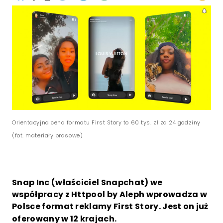
Orientacyjna cena formatu First Story to 60 tys. zł za 24 godziny
(fot. materiały prasowe)
Snap Inc (właściciel Snapchat) we
współpracy z Httpool by Aleph wprowadza w
Polsce format reklamy First Story. Jest on już
oferowany w 12 krajach.