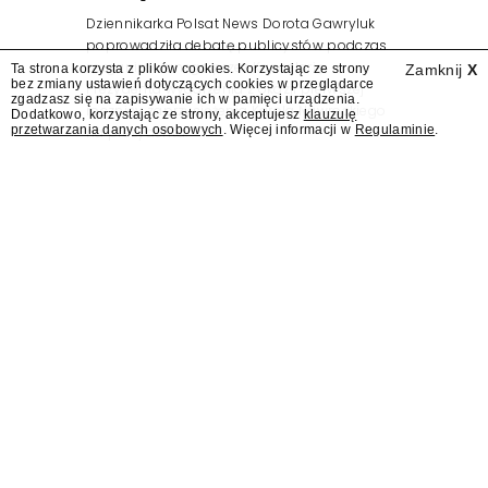
Dziennikarka Polsat News Dorota Gawryluk
poprowadziła debatę publicystów podczas
zorganizowanego przez Kancelarię
Ta strona korzysta z plików cookies. Korzystając ze strony
Zamknij
X
bez zmiany ustawień dotyczących cookies w przeglądarce
Prezydenta wydarzenia z okazji pierwszej
zgadzasz się na zapisywanie ich w pamięci urządzenia.
rocznicy zaprzysiężenia Karola Nawrockiego
Dodatkowo, korzystając ze strony, akceptujesz
klauzulę
przetwarzania danych osobowych
. Więcej informacji w
Regulaminie
.
na prezydenta.