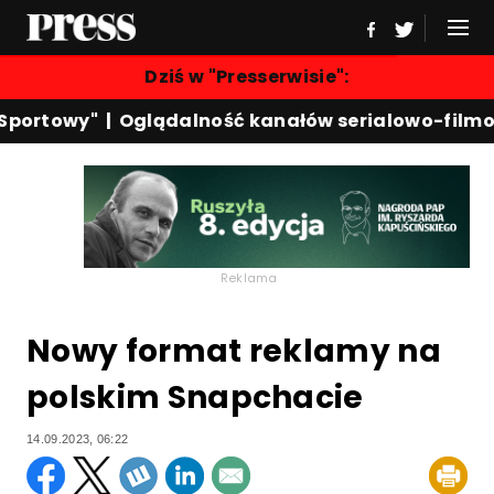
Dziś w "Presserwisie":
portowy"
|
Oglądalność kanałów serialowo-filmow
Reklama
Nowy format reklamy na
polskim Snapchacie
14.09.2023, 06:22