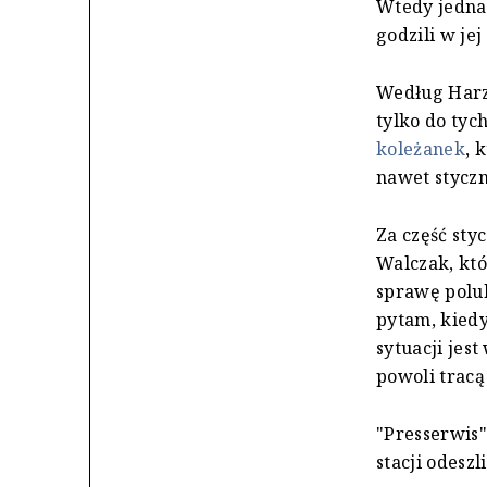
Wtedy jednak
godzili w je
Według Harzy
tylko do tych
koleżanek
, 
nawet styczn
Za część sty
Walczak, któr
sprawę polub
pytam, kiedy
sytuacji jest
powoli tracą
"Presserwis"
stacji odesz