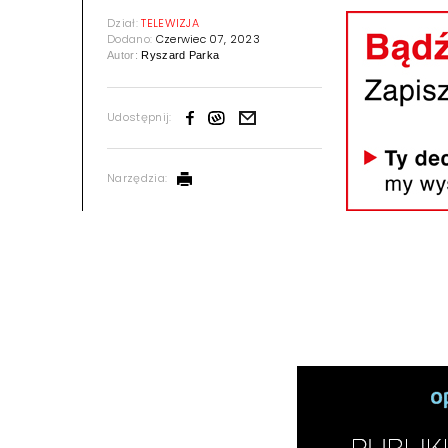
Dział:
TELEWIZJA
Dodano:
Czerwiec 07, 2023
Autor:
Ryszard Parka
Udostępnij:
Narzędzia: