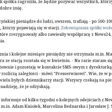
 spółka zagroziła, że będzie pozywać wszystkich, którz
j dobre imię.
ńskiej pieniądze do ludzi, owszem, trafiają - po 500-100
, którzy pojawiają się w stacji.
Zobowiązania spółki wobe
które zrezygnowały albo zawiesiły współpracę z News24,
ia.
cznia i kolejne miesiące pieniędzy nie otrzymała m.in. M
a ze stacją rozstała się w kwietniu. - Na razie staram si
ownie i pozostaję w kontakcie SMS-owym z dyrektorką s
 rozliczą zaległości - mówi "Presserwisowi". Wie, że w 
 wielu byłych dziennikarzy stacji. Wszyscy czekają na pie
 nadzieję, że je odzyskają.
 informuje od kilku tygodni o kolejnych odejściach z Ne
li m.in. Adam Kisiołek, Marcelina Bednarska i Jarosław J.