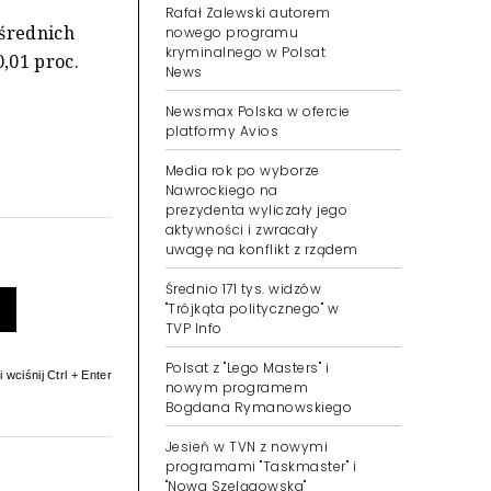
Rafał Zalewski autorem
 średnich
nowego programu
kryminalnego w Polsat
,01 proc.
News
Newsmax Polska w ofercie
platformy Avios
Media rok po wyborze
Nawrockiego na
prezydenta wyliczały jego
aktywności i zwracały
uwagę na konflikt z rządem
Średnio 171 tys. widzów
"Trójkąta politycznego" w
TVP Info
Polsat z "Lego Masters" i
 wciśnij Ctrl + Enter
nowym programem
Bogdana Rymanowskiego
Jesień w TVN z nowymi
programami "Taskmaster" i
"Nowa Szelągowska"