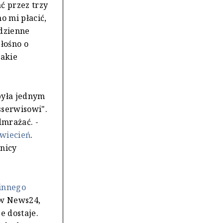
ć przez trzy
o mi płacić,
odzienne
łośno o
takie
 była jednym
sserwisowi".
dmrażać. -
kwiecień
.
wnicy
 innego
ów News24,
e dostaje.