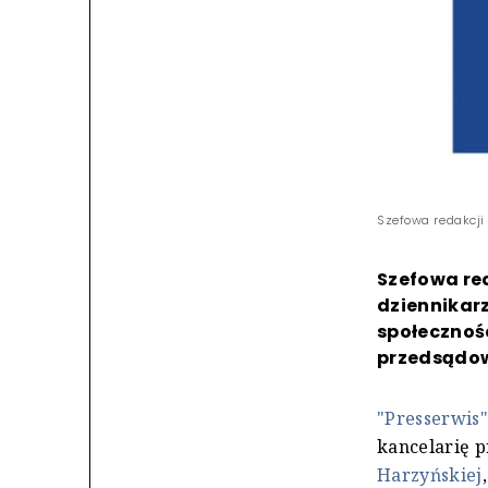
Szefowa redakcji 
Szefowa red
dziennikarz
społecznoś
przedsądow
"Presserwis
kancelarię 
Harzyńskiej