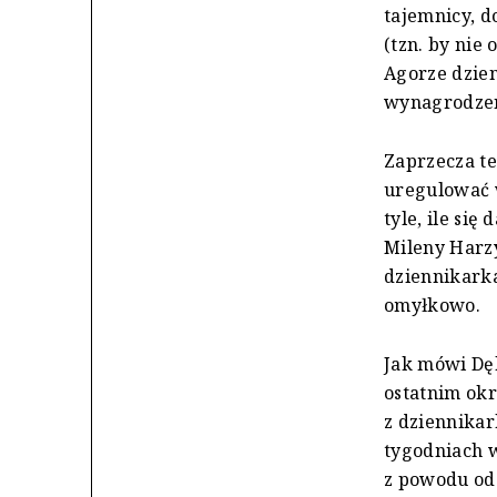
tajemnicy, d
(tzn. by nie
Agorze dzien
wynagrodzeni
Zaprzecza te
uregulować 
tyle, ile si
Mileny Harzy
dziennikarka
omyłkowo.
Jak mówi Dęb
ostatnim okr
z dziennikar
tygodniach w
z powodu ode