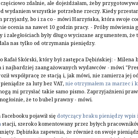
częściowo zdalnie, ale dojeżdżałam, żeby przygotowywa
d wydaniem wszystkie potrzebne rzeczy. Kiedy przestan
 przyjazdy, bo i za co - mówi Harzyńska, która swoje c
e ocenia na nawet 10 godzin pracy. - Próby mówienia g
my i zaległościach były długo wyciszane argumentem, że 
dala nas tylko od otrzymania pieniędzy.
o Rafał Skórski, który był zastępca Dębińskiej: - Milena
ch i najbardziej zaangażowanych wydawców - mówi "Pre
ził współpracę ze stacją i, jak mówi, nie zamierza jej o
ieniądze za luty bez VAT,
nie otrzymałem za marzec i 
 mogą mi przysłać takie samo pismo. Zaprzyjaźnieni pra
nogłośnie, że to bubel prawny - mówi.
 Facebooku pojawił się
dotyczący braku pieniędzy wpis
a
stacji, szeroko komentowany przez byłych pracownik
sunięty. Dębińska zapewnia, że również on swoje pieniądz