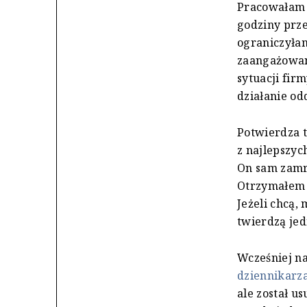
Pracowałam 
godziny prze
ograniczyłam
zaangażowani
sytuacji fir
działanie od
Potwierdza t
z najlepszy
On sam zamro
Otrzymałem p
Jeżeli chcą,
twierdzą jed
Wcześniej na
dziennikarz
ale został u