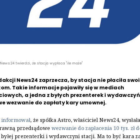
News24 twierdzi, że stacja wypłaca "ile może"
akcji News24 zaprzecza, by stacja nie płaciła swo
om. Takie informacje pojawiły się w mediach
ciowych, a jedna z byłych prezenterek i wydawczy
e wezwanie do zapłaty kary umownej.
" informował
, że spółka Astro, właściciel News24, wysłał
prawną przedsądowe
wezwanie do zapłacenia 10 tys. zł 
, byłej prezenterki i wydawczyni stacji. Ma to być kara 