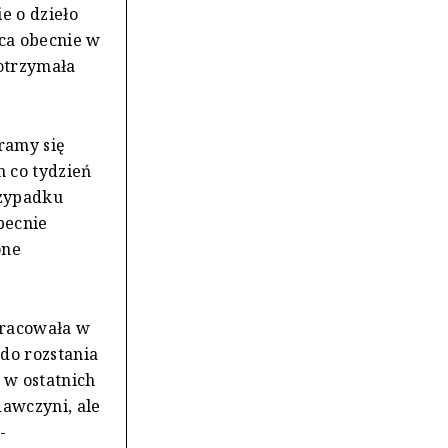
e o dzieło
ąca obecnie w
otrzymała
ramy się
 co tydzień
rzypadku
becnie
one
 pracowała w
do rozstania
 w ostatnich
awczyni, ale
-