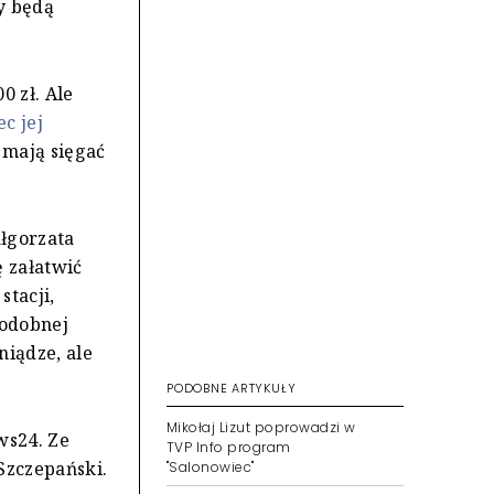
y będą
0 zł. Ale
c jej
 mają sięgać
ałgorzata
ę załatwić
tacji,
podobnej
niądze, ale
PODOBNE ARTYKUŁY
Mikołaj Lizut poprowadzi w
ws24. Ze
TVP Info program
 Szczepański.
"Salonowiec"