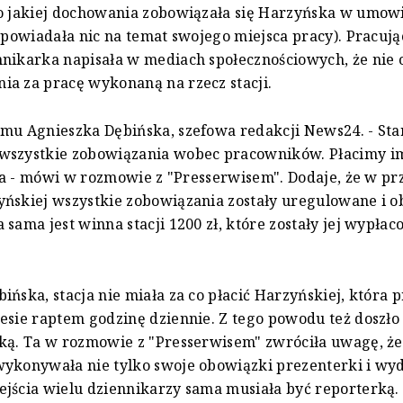
o jakiej dochowania zobowiązała się Harzyńska w umowi
 opowiadała nic na temat swojego miejsca pracy). Pracuj
nikarka napisała w mediach społecznościowych, że nie 
a za pracę wykonaną na rzecz stacji.
mu Agnieszka Dębińska, szefowa redakcji News24. - Sta
wszystkie zobowiązania wobec pracowników. Płacimy im
ę da - mówi w rozmowie z "Presserwisem". Dodaje, że w p
ńskiej wszystkie zobowiązania zostały uregulowane i o
 sama jest winna stacji 1200 zł, które zostały jej wypłac
ińska, stacja nie miała za co płacić Harzyńskiej, która
esie raptem godzinę dziennie. Z tego powodu też doszło 
ką. Ta w rozmowie z "Presserwisem" zwróciła uwagę, że
ykonywała nie tylko swoje obowiązki prezenterki i wyd
jścia wielu dziennikarzy sama musiała być reporterką. 