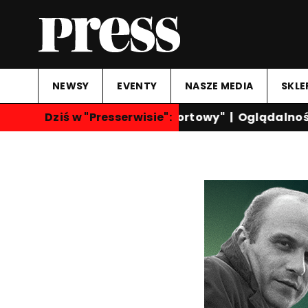
NEWSY
EVENTY
NASZE MEDIA
SKLE
Dziś w "Presserwisie":
"Przegląd Sportowy"
|
Oglądalność k