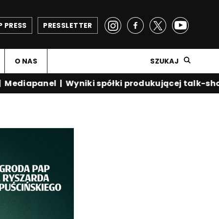
P PRESS
PRESSLETTER
O NAS
SZUKAJ
diapanel
|
Wyniki spółki produkującej talk-show 