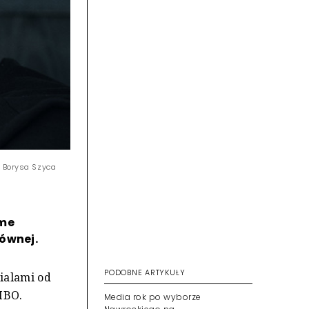
z Borysa Szyca
ime
łównej.
PODOBNE ARTYKUŁY
ialami od
HBO.
Media rok po wyborze