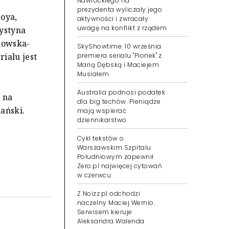
Nawrockiego na
prezydenta wyliczały jego
boya,
aktywności i zwracały
uwagę na konflikt z rządem
rystyna
nkowska-
SkyShowtime: 10 września
rialu jest
premiera serialu "Pionek" z
Marią Dębską i Maciejem
Musiałem
Australia podnosi podatek
 na
dla big techów. Pieniądze
nański.
mają wspierać
dziennikarstwo
Cykl tekstów o
Warszawskim Szpitalu
Południowym zapewnił
Zero.pl najwięcej cytowań
w czerwcu
Z Noizz.pl odchodzi
naczelny Maciej Wernio.
Serwisem kieruje
Aleksandra Walenda