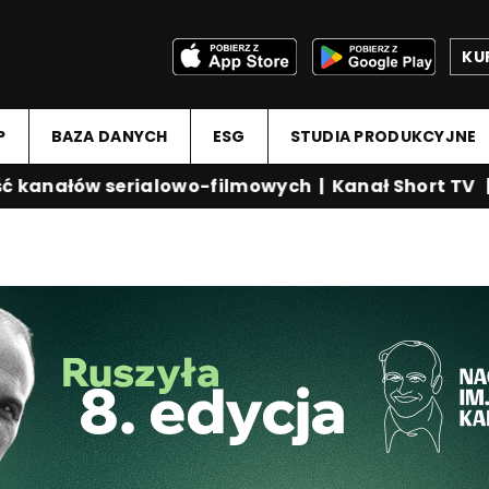
KU
P
BAZA DANYCH
ESG
STUDIA PRODUKCYJNE
anałów serialowo-filmowych
|
Kanał Short TV
|
Me