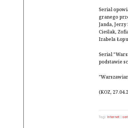
Serial opowi
granego prze
Janda, Jerzy
Cieślak, Zof
Izabela Łop
Serial "War
podstawie sc
"Warszawiank
(KOZ, 27.04.
Tagi:
Internet
|
ser