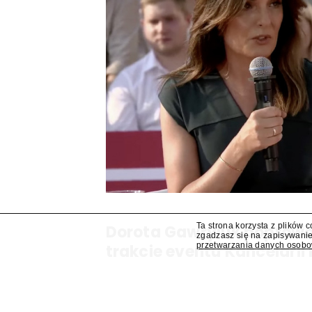
Ta strona korzysta z plików 
Dorota Gawryluk poprowa
zgadzasz się na zapisywanie
przetwarzania danych osob
trakcie eventu Kancelarii
Dziennikarka Polsat News Dorota Gawryluk po
podczas zorganizowanego przez Kancelarię Pre
pierwszej rocznicy zaprzysiężenia Karola Nawr