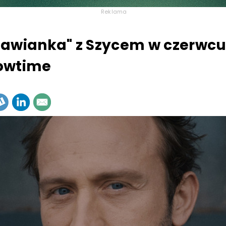
Reklama
awianka" z Szycem w czerwcu
owtime