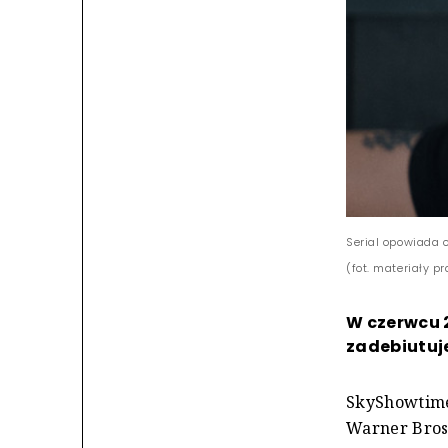
Serial opowiada 
(fot. materiały p
W czerwcu 
zadebiutuje
SkyShowtime
Warner Bros.