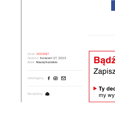
Dział:
INTERNET
Dodano:
Kwiecień 27, 2023
Autor:
Maciej Kozielski
Udostępnij:
Narzędzia: