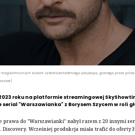
o tragikomicznych losach czterdziestoletniego playboya, granego przez prze
rasowe)
2023 roku na platformie streamingowej SkyShowt
 serial "Warszawianka" z Borysem Szycem w roli g
 prawa do "Warszawianki" nabył razem z 20 innymi ser
 Discovery. Wcześniej produkcja miała trafić do oferty 