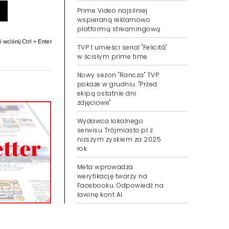
Prime Video najsilniej
wspieraną reklamowo
platformą streamingową
 wciśnij Ctrl + Enter
TVP 1 umieści serial "Felicità"
w ścisłym prime time
Nowy sezon "Rancza" TVP
pokaże w grudniu. "Przed
ekipą ostatnie dni
zdjęciowe"
Wydawca lokalnego
serwisu Trójmiasto.pl z
niższym zyskiem za 2025
rok
Meta wprowadza
weryfikację twarzy na
Facebooku. Odpowiedź na
lawinę kont AI