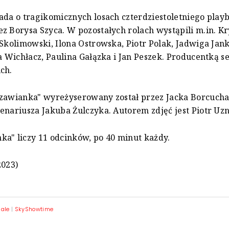
ada o tragikomicznych losach czterdziestoletniego play
z Borysa Szyca. W pozostałych rolach wystąpili m.in. K
 Skolimowski, Ilona Ostrowska, Piotr Polak, Jadwiga Ja
ia Wichłacz, Paulina Gałązka i Jan Peszek. Producentką se
uch.
szawianka" wyreżyserowany został przez Jacka Borcucha
enariusza Jakuba Żulczyka. Autorem zdjęć jest Piotr Uz
a" liczy 11 odcinków, po 40 minut każdy.
2023)
iale
|
SkyShowtime