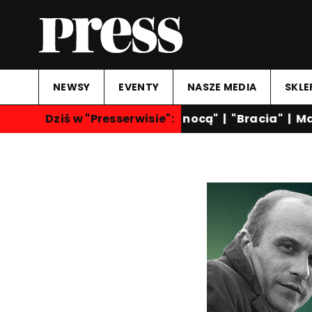
NEWSY
EVENTY
NASZE MEDIA
SKLE
Dziś w "Presserwisie":
"Rozmowy nocą"
|
"Bracia"
|
Mart