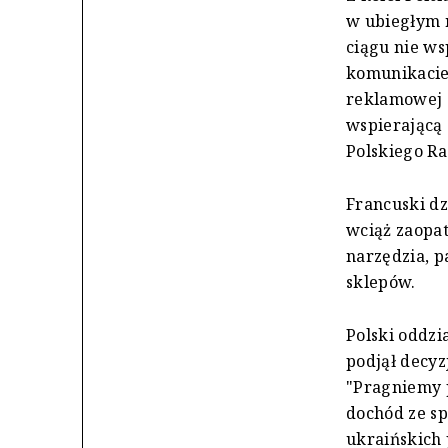
w ubiegłym 
ciągu nie ws
komunikacie 
reklamowej z
wspierającą 
Polskiego Ra
Francuski dz
wciąż zaopat
narzędzia, p
sklepów.
Polski oddzi
podjął decyz
"Pragniemy p
dochód ze s
ukraińskich 