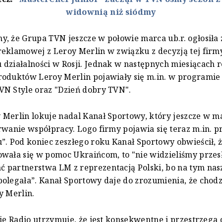
widownią niż siódmy
, że Grupa TVN jeszcze w połowie marca ub.r. ogłosiła
eklamowej z Leroy Merlin w związku z decyzją tej firm
działalności w Rosji.
Jednak w następnych miesiącach r
oduktów Leroy Merlin pojawiały się m.in. w programie 
VN Style oraz "Dzień dobry TVN".
Merlin lokuje nadal Kanał Sportowy, który jeszcze w ma
rwanie współpracy.
Logo firmy pojawia się teraz m.in. 
”. Pod koniec zeszłego roku Kanał Sportowy obwieścił, 
wała się w pomoc Ukraińcom, to "nie widzieliśmy przesł
 partnerstwa LM z reprezentacją Polski, bo na tym nas
olegała”. Kanał Sportowy daje do zrozumienia, że chodzi
y Merlin.
kie Radio utrzymuje, że jest konsekwentne i przestrzega