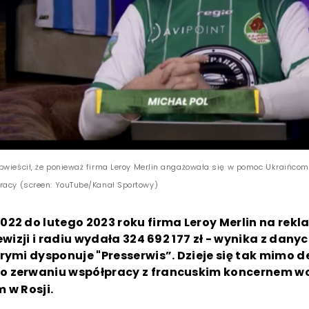
bwieścił, że ponieważ firma Leroy Merlin angażowała się w pomoc Ukraińcom
racy (screen: YouTube/Kanał Sportowy)
22 do lutego 2023 roku firma Leroy Merlin na rekl
ewizji i radiu wydała 324 692 177 zł - wynika z dany
rymi dysponuje "Presserwis”. Dzieje się tak mimo d
 zerwaniu współpracy z francuskim koncernem wc
 w Rosji.