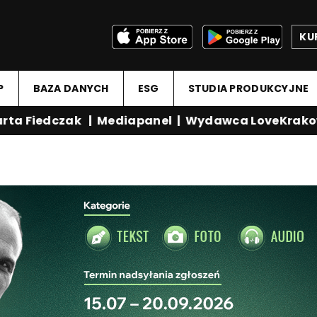
KU
P
BAZA DANYCH
ESG
STUDIA PRODUKCYJNE
a Fiedczak
|
Mediapanel
|
Wydawca LoveKrakow.