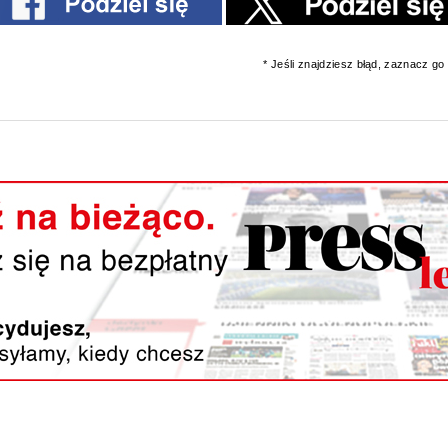
* Jeśli znajdziesz błąd, zaznacz go i