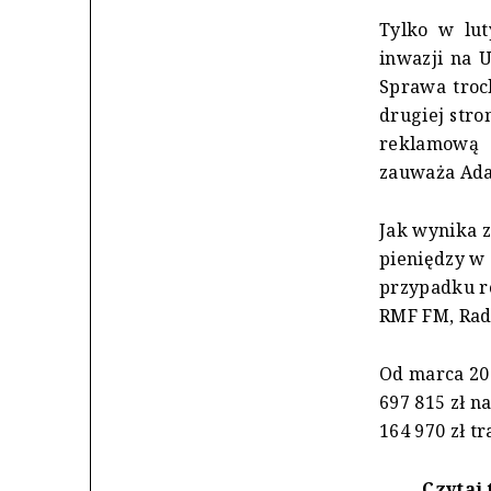
Tylko w lut
inwazji na 
Sprawa troch
drugiej stro
reklamową d
zauważa Ada
Jak wynika z
pieniędzy w 
przypadku r
RMF FM, Radi
Od marca 202
697 815 zł n
164 970 zł tr
Czytaj 