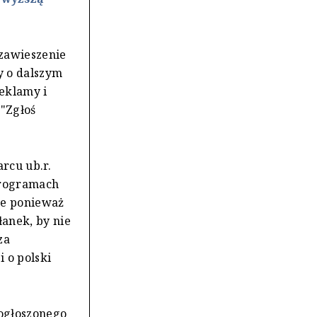
 zawieszenie
y o dalszym
eklamy i
"Zgłoś
rcu ub.r.
programach
że ponieważ
anek, by nie
za
 o polski
 ogłoszonego