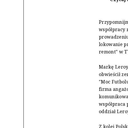
Przypomnijmy
współpracy r
prowadzeniu 
lokowanie pr
remont" w T
Markę Leroy 
obwieścił ze
"Moc Futbolu
firma angażo
komunikować
współpraca p
oddział Lero
Z kolei Pols