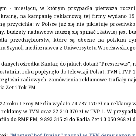
ym - miesiącu, w którym przypadła pierwsza rocznic
Ukrainę, na kampanię reklamową tej firmy wydano 19 9
ę przycichła: w Polsce już się nie pikietuje przeciwko 
ny, budżety nadawców muszą się spinać i łatwiej jest b
la przedsiębiorstw, które są obecne na polskim ry
m Szynol, medioznawca z Uniwersytetu Wrocławskiego
 danych ośrodka Kantar, do jakich dotarł "Presserwis”, 
ostatnim roku popłynęło do telewizji Polsat, TVN i TVP 
ozgłośni radiowych zamówienia reklamowe trafiały najc
a Zet i Tok FM.
2 roku Leroy Merlin wydało 74 787 170 zł na reklamy w 
a reklamy w TVN oraz 32 310 370 zł w TVP 1. W przypadk
afiło do RMF FM, 9 893 315 zł do Radia Zet i 3 050 968 zł 
też:
"MasterChef Junior" zaczął w TVN ósmy sezon z