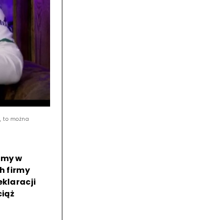
, to można
amy w
ch firmy
eklaracji
iąż