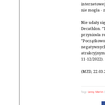
internetowej
nie mogła - 
Nie udały si
Decathlon. "
przyniosła re
"Początkowo
negatywnych 
atrakcyjnymi
11-12/2022).
(MZD, 22.03.
Tagi:
Leroy Merlin