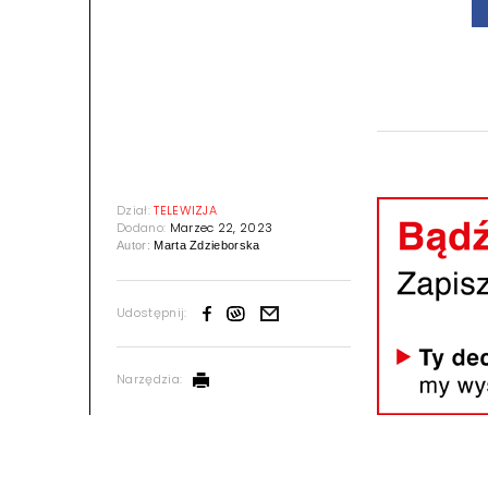
Dział:
TELEWIZJA
Dodano:
Marzec 22, 2023
Autor:
Marta Zdzieborska
Udostępnij:
Narzędzia: