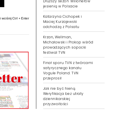
Dłuższy sezon "Milionerów"
jesienią w Polsacie
Katarzyna Cichopek i
 wciśnij Ctrl + Enter
Maciej Kurzajewski
odchodzą z Polsatu
Krzan, Wellman,
Michałowski i Prokop wśród
prowadzących sopocki
festiwal TVN
Finał sporu TVN z twórcami
satyrycznego kanału
Vogule Poland. TVN
przeprosił
Jak nie być hieną.
Weryfikacja bez utraty
dziennikarskiej
przyzwoitości