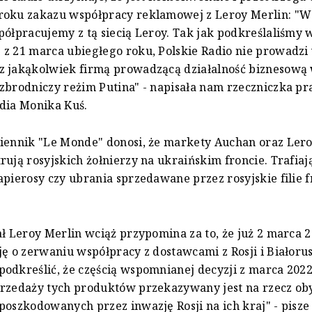
roku zakazu współpracy reklamowej z Leroy Merlin: "W
półpracujemy z tą siecią Leroy. Tak jak podkreślaliśmy 
z 21 marca ubiegłego roku, Polskie Radio nie prowadzi
 jakąkolwiek firmą prowadzącą działalność biznesową w
zbrodniczy reżim Putina" - napisała nam rzeczniczka p
dia Monika Kuś.
iennik "Le Monde" donosi, że markety Auchan oraz Ler
rują rosyjskich żołnierzy na ukraińskim froncie. Trafiaj
apierosy czy ubrania sprzedawane przez rosyjskie filie 
ał Leroy Merlin wciąż przypomina za to, że już 2 marca 
ję o zerwaniu współpracy z dostawcami z Rosji i Białorus
odkreślić, że częścią wspomnianej decyzji z marca 2022 j
przedaży tych produktów przekazywany jest na rzecz ob
poszkodowanych przez inwazję Rosji na ich kraj" - pisze