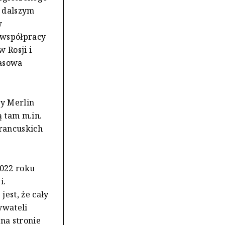
 dalszym
w
 współpracy
 Rosji i
rasowa
oy Merlin
ą tam m.in.
francuskich
2022 roku
i.
est, że cały
ywateli
 na stronie