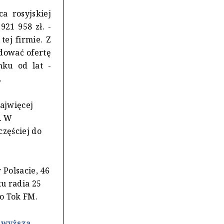
a rosyjskiej
21 958 zł. -
tej firmie. Z
udować ofertę
nku od lat -
.
najwięcej
1. W
zęściej do
Polsacie, 46
u radia 25
do Tok FM.
 wyższą