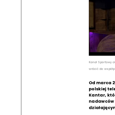
Kanał Sportowy o
wrócić do współp
Od marca 20
polskiej tel
Kantar, któ
nadawców o
działającym