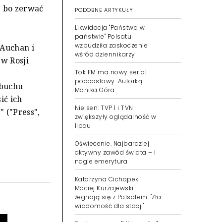
- bo zerwać
PODOBNE ARTYKUŁY
Likwidacja "Państwa w
państwie" Polsatu
wzbudziła zaskoczenie
 Auchan i
wśród dziennikarzy
 w Rosji
Tok FM ma nowy serial
podcastowy. Autorką
ybuchu
Monika Góra
ić ich
Nielsen: TVP 1 i TVN
 ("Press",
zwiększyły oglądalność w
lipcu
Oświecenie. Najbardziej
aktywny zawód świata – i
nagle emerytura
Katarzyna Cichopek i
Maciej Kurzajewski
żegnają się z Polsatem. "Zła
wiadomość dla stacji"