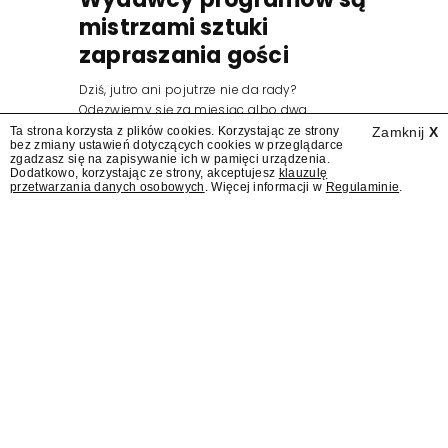
mistrzami sztuki
zapraszania gości
Dziś, jutro ani pojutrze nie da rady?
Odezwiemy się za miesiąc albo dwa.
Wydawcy programów są mistrzami sztuki
Ta strona korzysta z plików cookies. Korzystając ze strony
Zamknij
X
bez zmiany ustawień dotyczących cookies w przeglądarce
zapraszania gości.
zgadzasz się na zapisywanie ich w pamięci urządzenia.
Dodatkowo, korzystając ze strony, akceptujesz
klauzulę
przetwarzania danych osobowych
. Więcej informacji w
Regulaminie
.