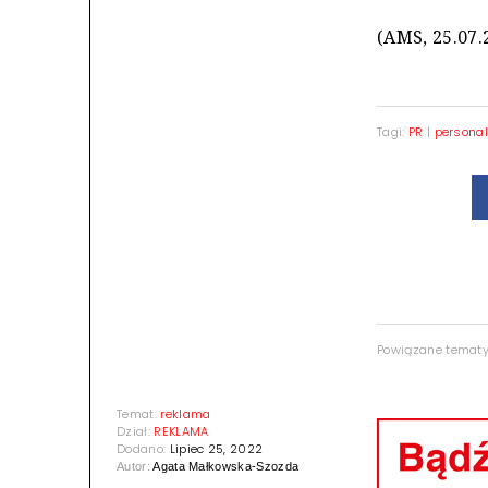
(AMS, 25.07.
Tagi:
PR
|
personal
Powiązane temat
Temat:
reklama
Dział:
REKLAMA
Dodano:
Lipiec 25, 2022
Autor:
Agata Małkowska-Szozda