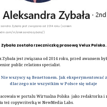
eksandra Zybała jest związana od 2014 roku (screen:
edin.com/in/aleksandrazybala/)
Zybała została rzeczniczką prasową Velux Polska.
x Zybała jest związana od 2014 roku, przed awansem by
nior public relations specialist.
:
Nie wszyscy są Benettonem. Jak eksperymentować z
dlaczego nie wszystkim w Polsce się udaje
acowała w portalu Wirtualna Polska jako redaktorka i
yła też copywriterką w NewMedia Labs.