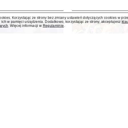
cookies. Korzystając ze strony bez zmiany ustawień dotyczących cookies w prz
i nowym programem
Jesień w TVN z 
 ich w pamięci urządzenia. Dodatkowo, korzystając ze strony, akceptujesz
kla
owych
. Więcej informacji w
Regulaminie
.
o
"Taskmaster" i 
 i teleturniej muzyczny "Hitster.
W jesiennej ramówce TVN prze
ennych nowości Polsatu. Polsat
lądalność "Trójkąta
Media o roku prezydentu