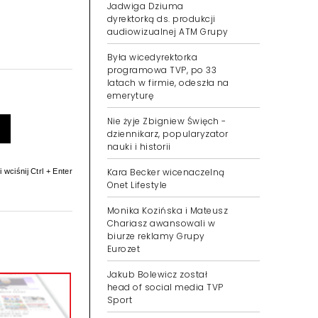
Jadwiga Dziuma
dyrektorką ds. produkcji
audiowizualnej ATM Grupy
Była wicedyrektorka
programowa TVP, po 33
latach w firmie, odeszła na
emeryturę
Nie żyje Zbigniew Święch -
dziennikarz, popularyzator
nauki i historii
Kara Becker wicenaczelną
 wciśnij Ctrl + Enter
Onet Lifestyle
Monika Kozińska i Mateusz
Chariasz awansowali w
biurze reklamy Grupy
Eurozet
Jakub Bolewicz został
head of social media TVP
Sport