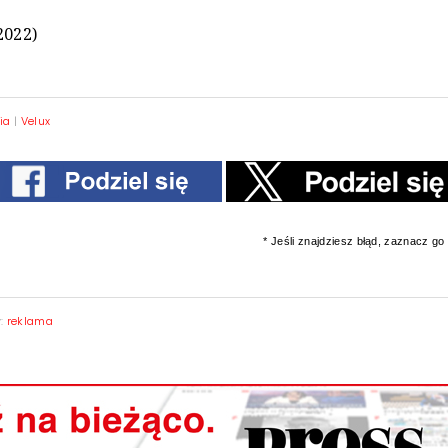
2022)
ia
|
Velux
* Jeśli znajdziesz błąd, zaznacz go i
y:
reklama