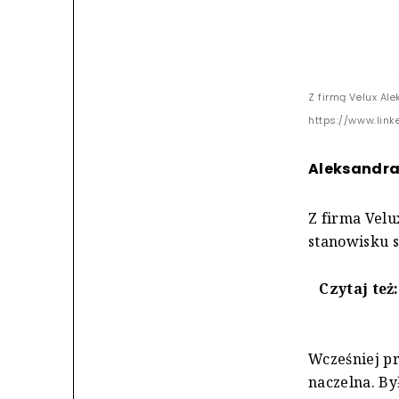
Z firmą Velux Al
https://www.link
Aleksandra 
Z firma Velu
stanowisku se
Czytaj też
Wcześniej pr
naczelna. B