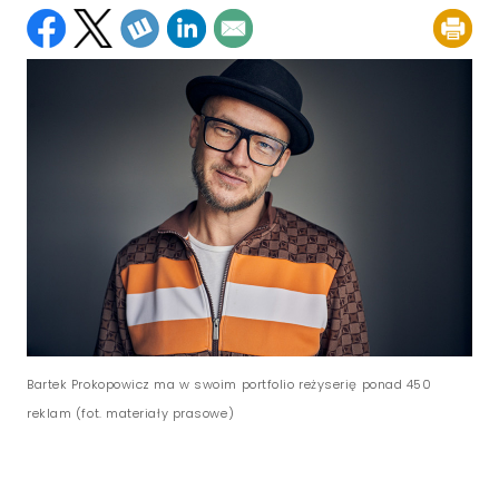
Bartek Prokopowicz ma w swoim portfolio reżyserię ponad 450
reklam (fot. materiały prasowe)