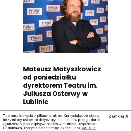
Mateusz Matyszkowicz
od poniedziałku
dyrektorem Teatru im.
Juliusza Osterwy w
Lublinie
Mateusz Matyszkowicz, były prezes Telewizji
Ta strona korzysta z plików cookies. Korzystając ze strony
Zamknij
X
Polskiej, w poniedziałek 10 sierpnia obejmie
bez zmiany ustawień dotyczących cookies w przeglądarce
stanowisko dyrektora Teatru im. Juliusza
zgadzasz się na zapisywanie ich w pamięci urządzenia.
Dodatkowo, korzystając ze strony, akceptujesz
klauzulę
Osterwy w Lublinie – dowiedział się