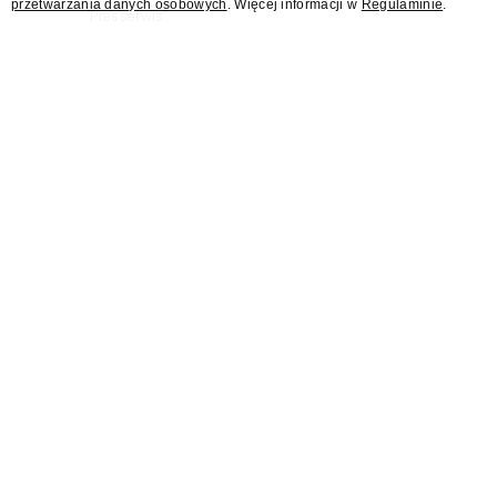
przetwarzania danych osobowych
. Więcej informacji w
Regulaminie
.
"Presserwis".
Były rzecznik MSZ Łukasz
Jasina asystentem
członkini KRRiT Marzeny