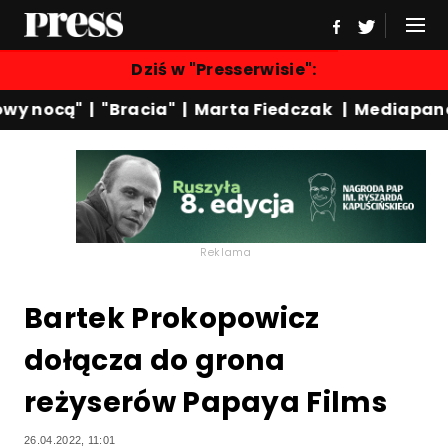
Dziś w "Presserwisie":
y nocą"
|
"Bracia"
|
Marta Fiedczak
|
Mediapanel
Reklama
Bartek Prokopowicz
dołącza do grona
reżyserów Papaya Films
26.04.2022, 11:01