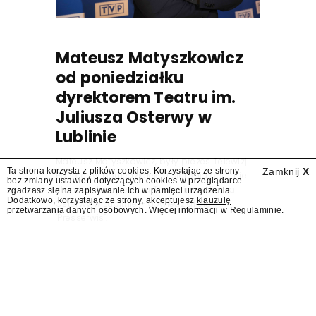
Mateusz Matyszkowicz
od poniedziałku
dyrektorem Teatru im.
Juliusza Osterwy w
Lublinie
Mateusz Matyszkowicz, były prezes Telewizji
Ta strona korzysta z plików cookies. Korzystając ze strony
Zamknij
X
Polskiej, w poniedziałek 10 sierpnia obejmie
bez zmiany ustawień dotyczących cookies w przeglądarce
stanowisko dyrektora Teatru im. Juliusza
zgadzasz się na zapisywanie ich w pamięci urządzenia.
Dodatkowo, korzystając ze strony, akceptujesz
klauzulę
Osterwy w Lublinie – dowiedział się
przetwarzania danych osobowych
. Więcej informacji w
Regulaminie
.
"Presserwis".