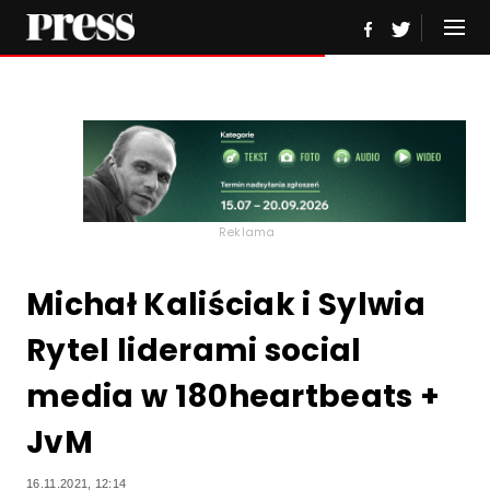
Reklama
Michał Kaliściak i Sylwia
Rytel liderami social
media w 180heartbeats +
JvM
16.11.2021, 12:14