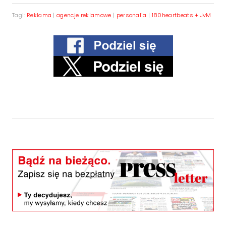
Tagi:
Reklama
|
agencje reklamowe
|
personalia
|
180heartbeats + JvM