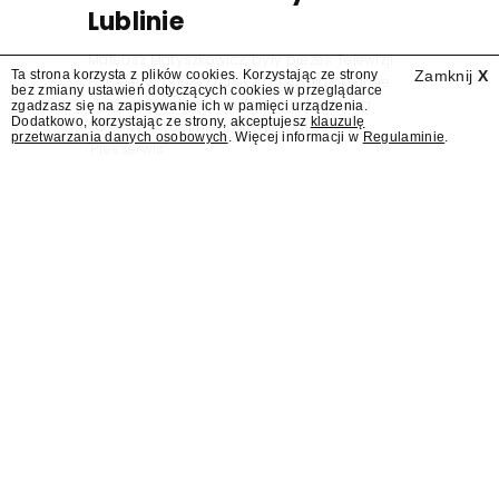
Lublinie
Mateusz Matyszkowicz, były prezes Telewizji
Ta strona korzysta z plików cookies. Korzystając ze strony
Zamknij
X
Polskiej, w poniedziałek 10 sierpnia obejmie
bez zmiany ustawień dotyczących cookies w przeglądarce
stanowisko dyrektora Teatru im. Juliusza
zgadzasz się na zapisywanie ich w pamięci urządzenia.
Dodatkowo, korzystając ze strony, akceptujesz
klauzulę
Osterwy w Lublinie – dowiedział się
przetwarzania danych osobowych
. Więcej informacji w
Regulaminie
.
"Presserwis".