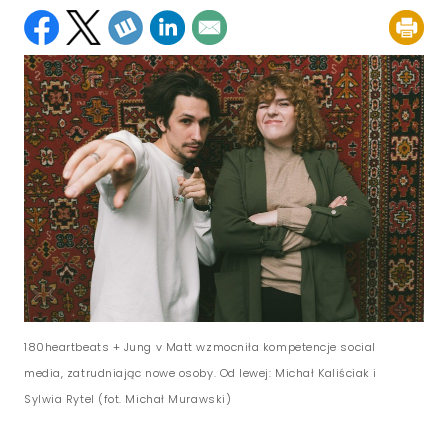
180heartbeats + Jung v Matt wzmocniła kompetencje social
media, zatrudniając nowe osoby. Od lewej: Michał Kaliściak i
Sylwia Rytel (fot. Michał Murawski)