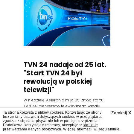
TVN 24 nadaje od 25 lat.
"Start TVN 24 był
rewolucją w polskiej
telewizji"
W niedzielę 9 sierpnia mija 25 lat od startu
TVN 24, pierwszego telewizyjnego kanału
informacyjnego w Polsce. Na ten dzień
Ta strona korzysta z plików cookies. Korzystając ze strony
Zamknij
X
bez zmiany ustawień dotyczących cookies w przeglądarce
zaplanowano finał urodzinowej trasy stacji
zgadzasz się na zapisywanie ich w pamięci urządzenia.
"Jesteśmy stąd". 25 lat TVN 24 dla Press.pl
Dodatkowo, korzystając ze strony, akceptujesz
klauzulę
przetwarzania danych osobowych
. Więcej informacji w
Regulaminie
.
podsumowują Jarosław Kuźniar, Tomasz Lis i