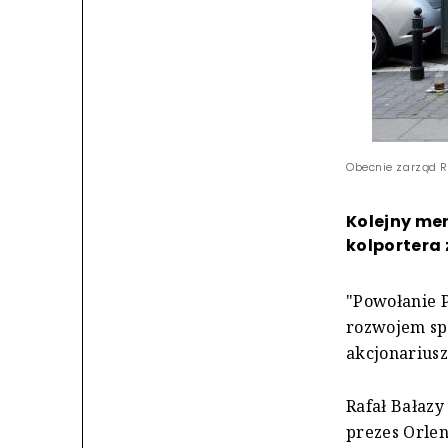
Obecnie zarząd Ru
Kolejny me
kolportera 
"Powołanie 
rozwojem sp
akcjonariusz
Rafał Bałazy
prezes Orlen 