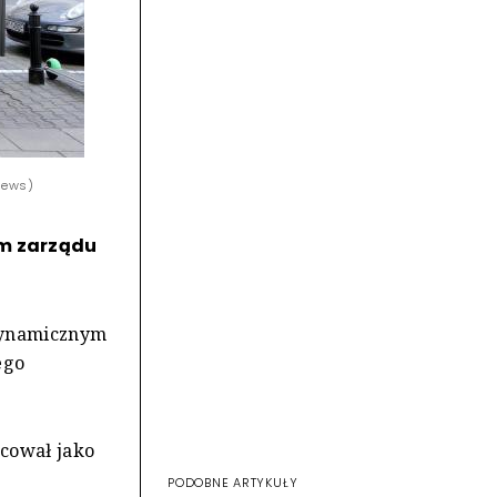
 News)
em zarządu
 dynamicznym
ego
acował jako
PODOBNE ARTYKUŁY