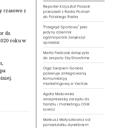
Reporter Krzysztof Polasik
y czasowo z
przeszedł z Radia Poznań
do Polskiego Radia
.
"Przegląd Sportowy" jako
jedyny dziennik
r ds.
ogólnopolski zwiększył
2020 roku w
sprzedaż
Marta Fiedczak dołączyła
do zespołu SkyShowtime
m,
Olga Sierpień-Gonera
upa
pokieruje zintegrowaną
śniej.
komunikacją
marketingową w Vectrze
Agata Makowska
wiceprezeską zarządu ds.
handlu i marketingu OSM
Łowicz
Mateusz Matyszkowicz od
poniedziałku dyrektorem