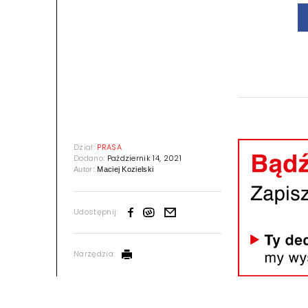
Dział:
PRASA
Dodano:
Październik 14, 2021
Autor:
Maciej Kozielski
Udostępnij:
Narzędzia: