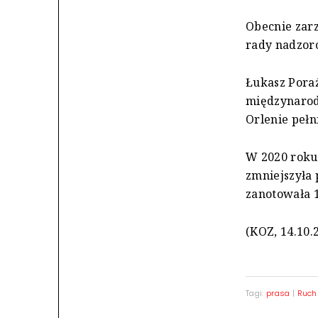
Obecnie zar
rady nadzor
Łukasz Poraż
międzynarod
Orlenie pełn
W 2020 roku
zmniejszyła 
zanotowała 1
(KOZ, 14.10.
Tagi:
prasa
|
Ruch