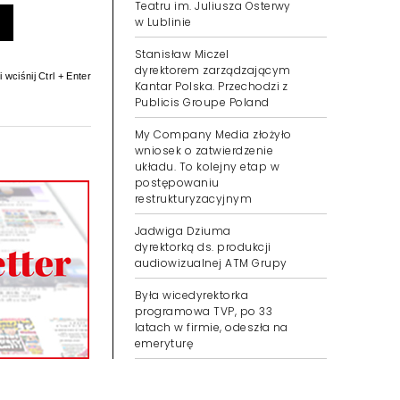
Teatru im. Juliusza Osterwy
w Lublinie
Stanisław Miczel
dyrektorem zarządzającym
 wciśnij Ctrl + Enter
Kantar Polska. Przechodzi z
Publicis Groupe Poland
My Company Media złożyło
wniosek o zatwierdzenie
układu. To kolejny etap w
postępowaniu
restrukturyzacyjnym
Jadwiga Dziuma
dyrektorką ds. produkcji
audiowizualnej ATM Grupy
Była wicedyrektorka
programowa TVP, po 33
latach w firmie, odeszła na
emeryturę