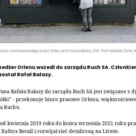
chu, kontrolowanego przez Orlen, jest trzyosobowy (fot. Piotr Molecki/East
nedżer Orlenu wszedł do zarządu Ruch SA. Członki
został Rafał Bałazy.
Pana Rafała Bałazy do zarządu Ruch SA jest związane z
ółki" - przekonuje biuro prasowe Orlenu, większościow
a Ruchu.
 od kwietnia 2019 roku do końca września 2021 roku pr
Baltics Retail i rozwijał sieć detaliczną na Litwie.