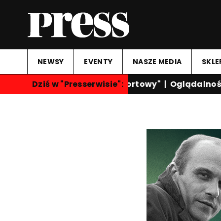
NEWSY
EVENTY
NASZE MEDIA
SKLE
Dziś w "Presserwisie":
"Przegląd Sportowy"
|
Oglądalność k