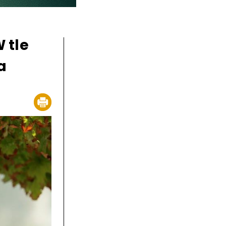
 tle
a