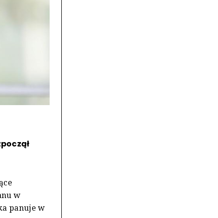
zpoczął
zące
tanu w
aka panuje w