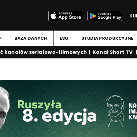
KU
P
BAZA DANYCH
ESG
STUDIA PRODUKCYJNE
anałów serialowo-filmowych
|
Kanał Short TV
|
Me