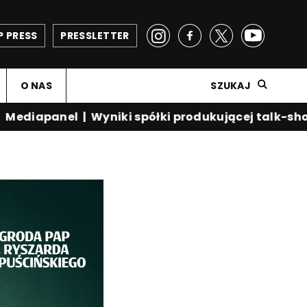
P PRESS
PRESSLETTER
O NAS
SZUKAJ
diapanel
|
Wyniki spółki produkującej talk-show K