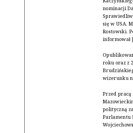
Kaczyńskiego
nominacji D
Sprawiedliwo
się w USA. M
Rostowski. P
informował 
Opublikowan
roku oraz z 
Brudzińskieg
wizerunku n
Przed pracą
Mazowieckim
polityczną z
Parlamentu 
Wojciechows