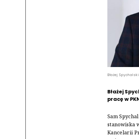
Błażej Spychalski
Błażej Spyc
pracę w PKN
Sam Spychals
stanowiska w
Kancelarii P