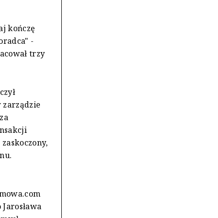
iaj kończę
oradca" -
acował trzy
czył
 zarządzie
za
nsakcji
ę zaskoczony,
nu.
ozmowa.com
o Jarosława