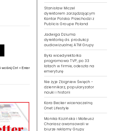
Stanisław Miczel
dyrektorem zarządzającym
Kantar Polska. Przechodzi z
Publicis Groupe Poland
Jadwiga Dziuma
dyrektorką ds. produkcji
audiowizualnej ATM Grupy
Była wicedyrektorka
programowa TVP, po 33
latach w firmie, odeszła na
 wciśnij Ctrl + Enter
emeryturę
Nie żyje Zbigniew Święch -
dziennikarz, popularyzator
nauki i historii
Kara Becker wicenaczelną
Onet Lifestyle
Monika Kozińska i Mateusz
Chariasz awansowali w
biurze reklamy Grupy