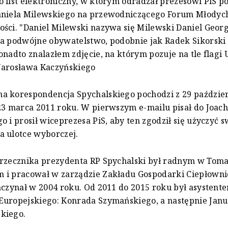
 list elektroniczny, w którym odradzał prezesowi PiS p
aniela Milewskiego na przewodniczącego Forum Młodyc
ści. "Daniel Milewski nazywa się Milewski Daniel Georg
a podwójne obywatelstwo, podobnie jak Radek Sikorski 
onadto znalazłem zdjęcie, na którym pozuje na tle flagi 
Jarosława Kaczyńskiego
a korespondencja Spychalskiego pochodzi z 29 paździe
23 marca 2011 roku. W pierwszym e-mailu pisał do Joac
o i prosił wiceprezesa PiS, aby ten zgodził się użyczyć 
a ulotce wyborczej.
 rzecznika prezydenta RP Spychalski był radnym w Tom
 i pracował w zarządzie Zakładu Gospodarki Ciepłownic
aczynał w 2004 roku. Od 2011 do 2015 roku był asystent
Europejskiego: Konrada Szymańskiego, a następnie Janu
kiego.