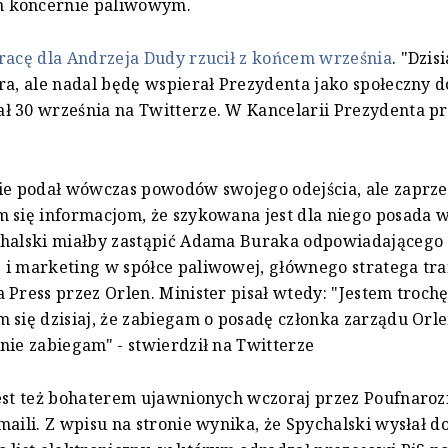
 koncernie paliwowym.
racę dla Andrzeja Dudy rzucił z końcem września
. "Dzis
ra, ale nadal będę wspierał Prezydenta jako społeczny d
 30 września na Twitterze. W Kancelarii Prezydenta pr
ie podał wówczas powodów swojego odejścia, ale zaprze
 się informacjom, że szykowana jest dla niego posada w
chalski miałby zastąpić Adama Buraka odpowiadającego 
i marketing w spółce paliwowej, głównego stratega tra
 Press przez Orlen. Minister pisał wtedy: "Jestem troch
 się dzisiaj, że zabiegam o posadę członka zarządu Orle
nie zabiegam" - stwierdził na Twitterze
jest też bohaterem ujawnionych wczoraj przez Poufnar
maili. Z wpisu na stronie wynika, że Spychalski wysłał d