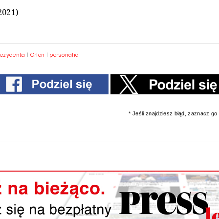
2021)
rezydenta
|
Orlen
|
personalia
* Jeśli znajdziesz błąd, zaznacz go i