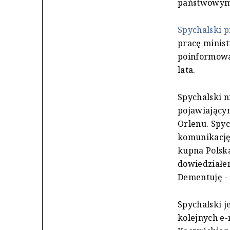
państwowym
Spychalski p
pracę minist
poinformował
lata.
Spychalski n
pojawiającym
Orlenu. Spy
komunikację 
kupna Polska
dowiedziałem
Dementuję - 
Spychalski 
kolejnych e-