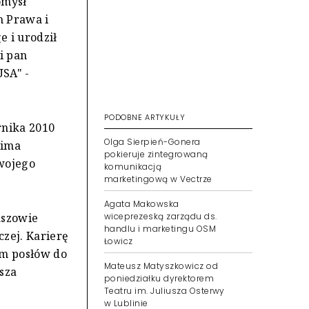
omysł
h Prawa i
e i urodził
i pan
USA" -
PODOBNE ARTYKUŁY
rnika 2010
Olga Sierpień-Gonera
hima
pokieruje zintegrowaną
swojego
komunikacją
marketingową w Vectrze
Agata Makowska
wiceprezeską zarządu ds.
aszowie
handlu i marketingu OSM
zej. Karierę
Łowicz
em posłów do
Mateusz Matyszkowicz od
sza
poniedziałku dyrektorem
Teatru im. Juliusza Osterwy
w Lublinie