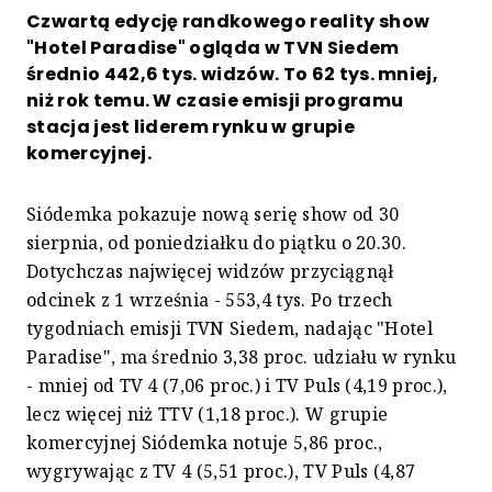
Czwartą edycję randkowego reality show
"Hotel Paradise" ogląda w TVN Siedem
średnio 442,6 tys. widzów. To 62 tys. mniej,
niż rok temu. W czasie emisji programu
stacja jest liderem rynku w grupie
komercyjnej.
Siódemka pokazuje nową serię show od 30
sierpnia, od poniedziałku do piątku o 20.30.
Dotychczas najwięcej widzów przyciągnął
odcinek z 1 września - 553,4 tys. Po trzech
tygodniach emisji TVN Siedem, nadając "Hotel
Paradise", ma średnio 3,38 proc. udziału w rynku
- mniej od TV 4 (7,06 proc.) i TV Puls (4,19 proc.),
lecz więcej niż TTV (1,18 proc.). W grupie
komercyjnej Siódemka notuje 5,86 proc.,
wygrywając z TV 4 (5,51 proc.), TV Puls (4,87