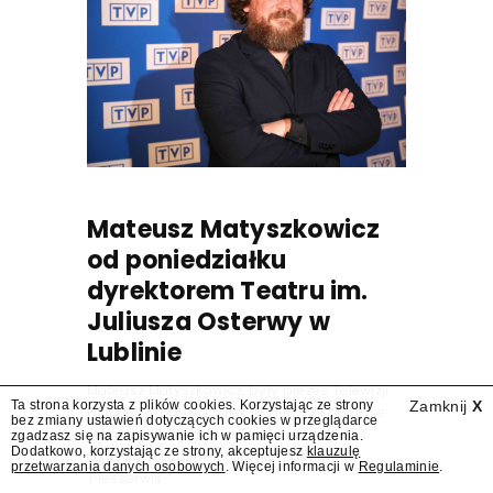
Mateusz Matyszkowicz
od poniedziałku
dyrektorem Teatru im.
Juliusza Osterwy w
Lublinie
Mateusz Matyszkowicz, były prezes Telewizji
Ta strona korzysta z plików cookies. Korzystając ze strony
Zamknij
X
Polskiej, w poniedziałek 10 sierpnia obejmie
bez zmiany ustawień dotyczących cookies w przeglądarce
stanowisko dyrektora Teatru im. Juliusza
zgadzasz się na zapisywanie ich w pamięci urządzenia.
Dodatkowo, korzystając ze strony, akceptujesz
klauzulę
Osterwy w Lublinie – dowiedział się
przetwarzania danych osobowych
. Więcej informacji w
Regulaminie
.
"Presserwis".