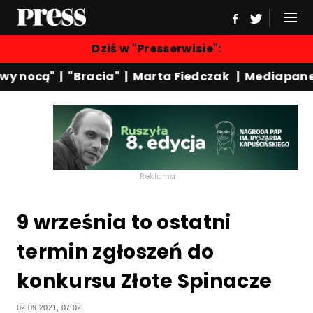
Dziś w "Presserwisie":
y nocą"
|
"Bracia"
|
Marta Fiedczak
|
Mediapanel
Reklama
9 września to ostatni
termin zgłoszeń do
konkursu Złote Spinacze
02.09.2021, 07:02