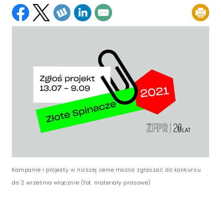
Kampanie i projekty w niższej cenie można zgłaszać do konkursu
do 2 września włącznie (fot. materiały prasowe)