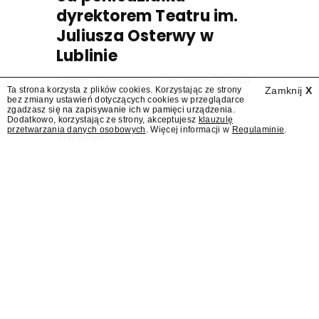
dyrektorem Teatru im.
Juliusza Osterwy w
Lublinie
Mateusz Matyszkowicz, były prezes Telewizji
Ta strona korzysta z plików cookies. Korzystając ze strony
Zamknij
X
Polskiej, w poniedziałek 10 sierpnia obejmie
bez zmiany ustawień dotyczących cookies w przeglądarce
stanowisko dyrektora Teatru im. Juliusza
zgadzasz się na zapisywanie ich w pamięci urządzenia.
Dodatkowo, korzystając ze strony, akceptujesz
klauzulę
Osterwy w Lublinie – dowiedział się
przetwarzania danych osobowych
. Więcej informacji w
Regulaminie
.
"Presserwis".