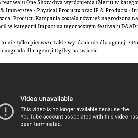
 festiwalu One Show dwa wyróżnienia (Merit) w katego
 & Immersive - Physical Products oraz IP & Products - I
ysical Product. Kampania została również nagrodzona n
cil w kategorii Impact na tegorocznym festiwalu D&AD
to nie tylko pierwsze takie wyróżnienie dla agencji z Pol
a nagroda dla agencji Ogilvy na świecie.