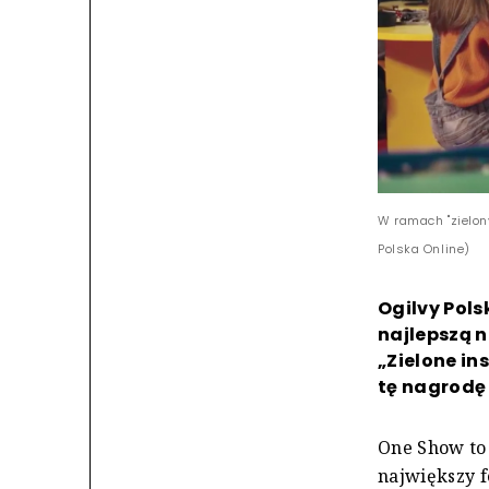
W ramach "zielon
Polska Online)
Ogilvy Pols
najlepszą n
„Zielone in
tę nagrodę 
One Show to 
największy 