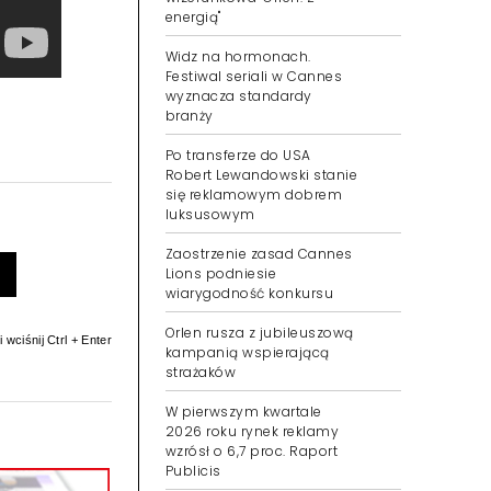
energią"
Widz na hormonach.
Festiwal seriali w Cannes
wyznacza standardy
branży
Po transferze do USA
Robert Lewandowski stanie
się reklamowym dobrem
luksusowym
Zaostrzenie zasad Cannes
Lions podniesie
wiarygodność konkursu
Orlen rusza z jubileuszową
 wciśnij Ctrl + Enter
kampanią wspierającą
strażaków
W pierwszym kwartale
2026 roku rynek reklamy
wzrósł o 6,7 proc. Raport
Publicis