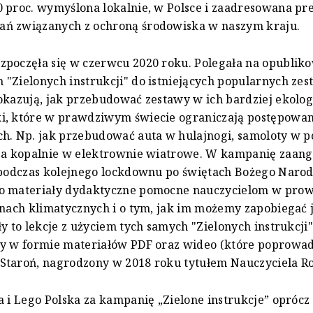
 proc. wymyślona lokalnie, w Polsce i zaadresowana pr
ń związanych z ochroną środowiska w naszym kraju.
zpoczęła się w czerwcu 2020 roku. Polegała na opublik
"Zielonych instrukcji" do istniejących popularnych ze
okazują, jak przebudować zestawy w ich bardziej ekolo
i, które w prawdziwym świecie ograniczają postępowan
h. Np. jak przebudować auta w hulajnogi, samoloty w p
 a kopalnie w elektrownie wiatrowe. W kampanię zaang
 podczas kolejnego lockdownu po świętach Bożego Naro
o materiały dydaktyczne pomocne nauczycielom w pro
anach klimatycznych i o tym, jak im możemy zapobiegać 
ły to lekcje z użyciem tych samych "Zielonych instrukcji"
ły w formie materiałów PDF oraz wideo (które poprowad
Staroń, nagrodzony w 2018 roku tytułem Nauczyciela Ro
a i Lego Polska za kampanię „Zielone instrukcje” oprócz