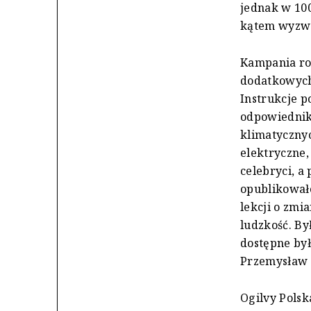
jednak w 100
kątem wyzwa
Kampania ro
dodatkowych 
Instrukcje p
odpowiednik
klimatycznyc
elektryczne,
celebryci, a
opublikował
lekcji o zmi
ludzkość. By
dostępne by
Przemysław 
Ogilvy Polsk