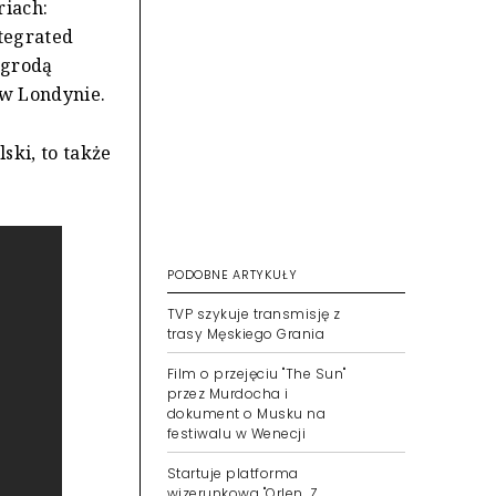
riach:
ntegrated
agrodą
 w Londynie.
ski, to także
PODOBNE ARTYKUŁY
TVP szykuje transmisję z
trasy Męskiego Grania
Film o przejęciu "The Sun"
przez Murdocha i
dokument o Musku na
festiwalu w Wenecji
Startuje platforma
wizerunkowa "Orlen. Z