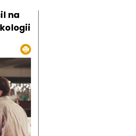
il na
kologii