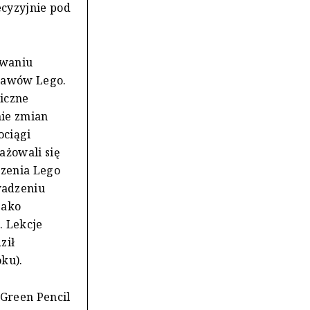
ecyzyjnie pod
owaniu
stawów Lego.
giczne
ie zmian
ociągi
ażowali się
dzenia Lego
wadzeniu
jako
. Lekcje
ził
ku).
 Green Pencil