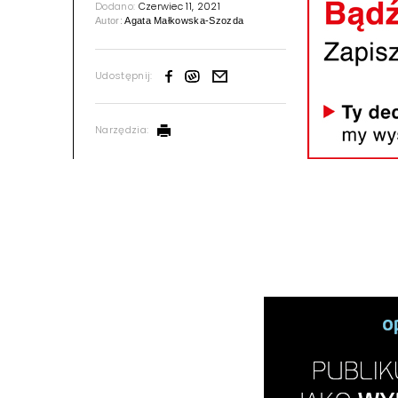
Dodano:
Czerwiec 11, 2021
Autor:
Agata Małkowska-Szozda
Udostępnij:
Narzędzia: