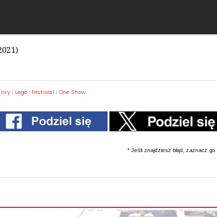
2021)
ilvy
|
Lego
|
festiwal
|
One Show
* Jeśli znajdziesz błąd, zaznacz go i