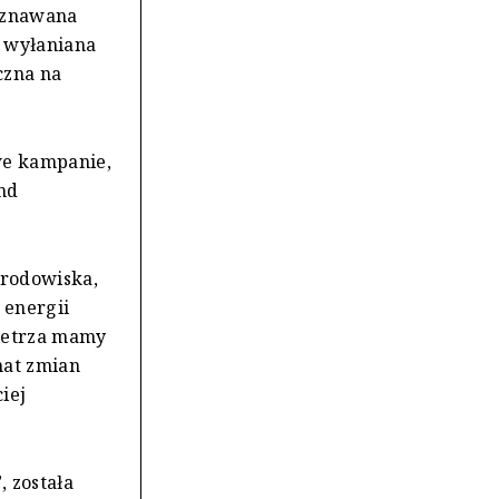
zyznawana
ń wyłaniana
czna na
we kampanie,
and
środowiska,
 energii
wietrza mamy
mat zmian
iej
, została