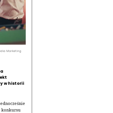
edia Marketing
za
jekt
y w historii
jednocześnie
o konkursu