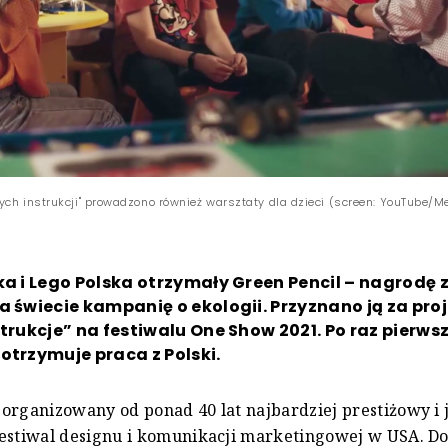
ych instrukcji" prowadzono również warsztaty dla dzieci (screen: YouTube/M
ka i Lego Polska otrzymały Green Pencil – nagrodę 
a świec­ie kampanię o ekologii. Przyznano ją za pro
strukcje” na festiwalu One Show 2021. Po raz pierwsz
otrzymuje praca z Polski.
organizowany od ponad 40 lat najbardziej prestiżowy i 
festiwal designu i komunikacji marketingowej w USA. D