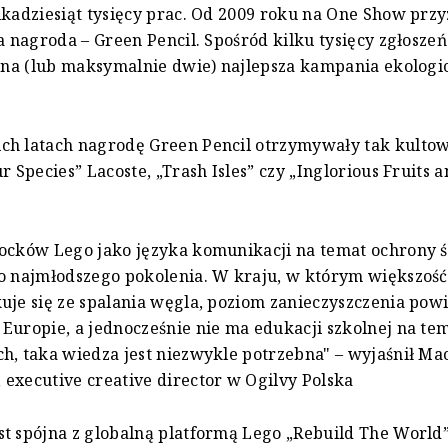
lkadziesiąt tysięcy prac. Od 2009 roku na One Show pr
na nagroda – Green Pencil. Spośród kilku tysięcy zgłosze
edna (lub maksymalnie dwie) najlepsza kampania ekologi
ch latach nagrodę Green Pencil otrzymywały tak kulto
r Species” Lacoste, „Trash Isles” czy „Inglorious Fruits 
locków Lego jako języka komunikacji na temat ochrony 
o najmłodszego pokolenia. W kraju, w którym większość
uje się ze spalania węgla, poziom zanieczyszczenia po
Europie, a jednocześnie nie ma edukacji szkolnej na te
h, taka wiedza jest niezwykle potrzebna" – wyjaśnił Mac
executive creative director w Ogilvy Polska
t spójna z globalną platformą Lego „Rebuild The World”