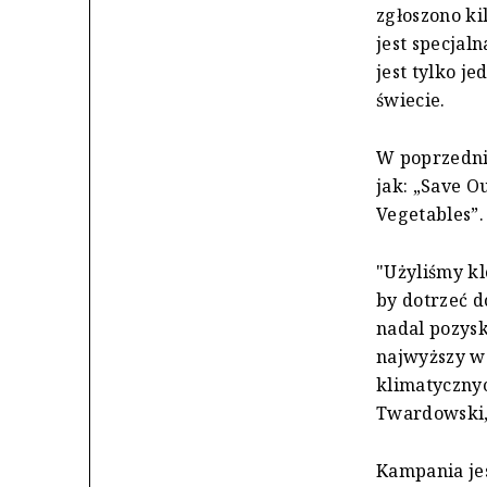
zgłoszono ki
jest specjal
jest tylko j
świecie.
W poprzedni
jak: „Save Ou
Vegetables”.
"Użyliśmy k
by dotrzeć d
nadal pozysk
najwyższy w 
klimatycznyc
Twardowski, 
Kampania jes