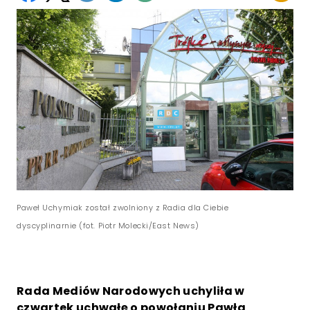
Paweł Uchymiak został zwolniony z Radia dla Ciebie
dyscyplinarnie (fot. Piotr Molecki/East News)
Rada Mediów Narodowych uchyliła w
czwartek uchwałę o powołaniu Pawła