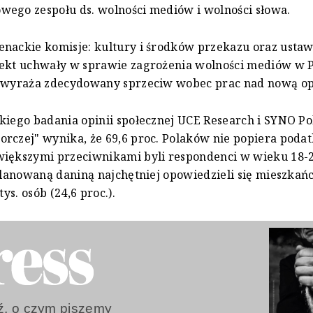
ego zespołu ds. wolności mediów i wolności słowa.
enackie komisje: kultury i środków przekazu oraz ust
jekt uchwały w sprawie zagrożenia wolności mediów w P
t wyraża zdecydowany sprzeciw wobec prac nad nową op
kiego badania opinii społecznej UCE Research i SYNO Po
rczej" wynika, że 69,6 proc. Polaków nie popiera poda
iększymi przeciwnikami byli respondenci w wieku 18-22
 planowaną daniną najchętniej opowiedzieli się mieszkań
tys. osób (24,6 proc.).
, o czym piszemy