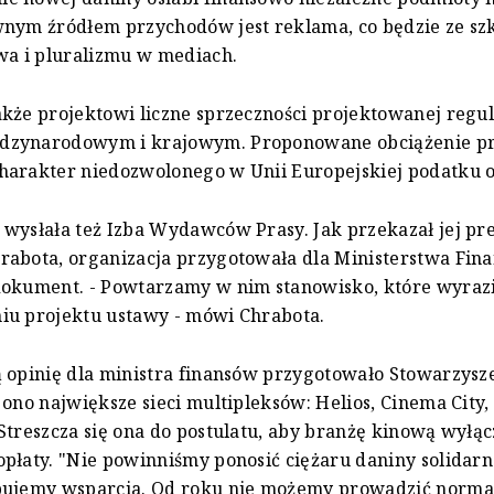
wnym źródłem przychodów jest reklama, co będzie ze sz
wa i pluralizmu w mediach.
kże projektowi liczne sprzeczności projektowanej regul
zynarodowym i krajowym. Proponowane obciążenie p
harakter niedozwolonego w Unii Europejskiej podatku 
wysłała też Izba Wydawców Prasy. Jak przekazał jej pr
abota, organizacja przygotowała dla Ministerstwa Fin
dokument. - Powtarzamy w nim stanowisko, które wyraz
iu projektu ustawy - mówi Chrabota.
ą opinię dla ministra finansów przygotowało Stowarzys
 ono największe sieci multipleksów: Helios, Cinema City, 
Streszcza się ona do postulatu, aby branżę kinową wyłąc
płaty. "Nie powinniśmy ponosić ciężaru daniny solidarn
bujemy wsparcia. Od roku nie możemy prowadzić norma