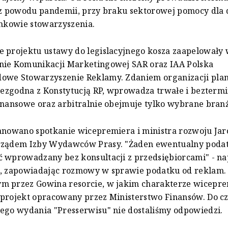
 z powodu pandemii, przy braku sektorowej pomocy dla d
onkowie stowarzyszenia.
 projektu ustawy do legislacyjnego kosza zaapelowały 
nie Komunikacji Marketingowej SAR oraz IAA Polska
owe Stowarzyszenie Reklamy. Zdaniem organizacji pl
niezgodna z Konstytucją RP, wprowadza trwałe i bezter
inansowe oraz arbitralnie obejmuje tylko wybrane bran
anowano spotkanie wicepremiera i ministra rozwoju Ja
rządem Izby Wydawców Prasy. "Żaden ewentualny podat
 wprowadzany bez konsultacji z przedsiębiorcami" - nap
e, zapowiadając rozmowy w sprawie podatku od reklam.
m przez Gowina resorcie, w jakim charakterze wicepre
projekt opracowany przez Ministerstwo Finansów. Do c
ego wydania "Presserwisu" nie dostaliśmy odpowiedzi.