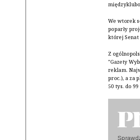
międzyklubow
We wtorek s
poparły pro
której Sena
Z ogólnopols
"Gazety Wybo
reklam. Najw
proc.), a za
50 tys. do 99 
Sprawdź