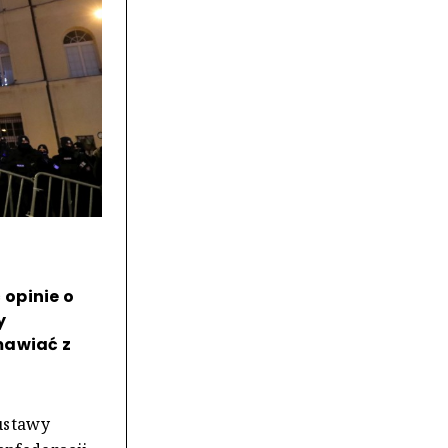
opinie o
y
mawiać z
 ustawy