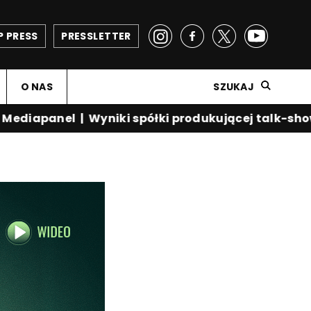
P PRESS
PRESSLETTER
O NAS
SZUKAJ
diapanel
|
Wyniki spółki produkującej talk-show K