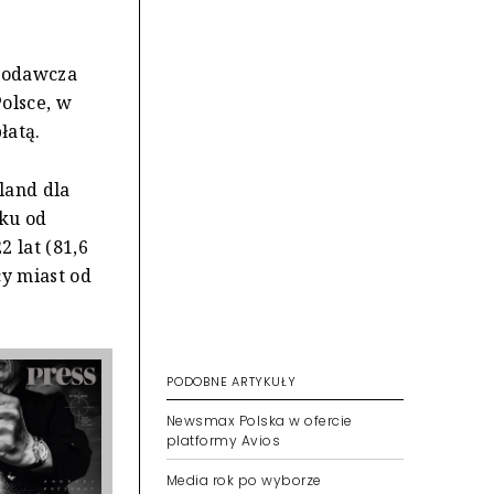
awodawcza
olsce, w
łatą.
land dla
tku od
 lat (81,6
cy miast od
PODOBNE ARTYKUŁY
Newsmax Polska w ofercie
platformy Avios
Media rok po wyborze