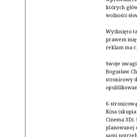
których głó
wolności sło
Wytknięto ta
prawem międ
reklam ma c
Swoje uwagi 
Bogusław Chr
stronicowy 
opublikowan
6-stronicow
Kina (skupia
Cinema 3D). 
planowanej o
sami potrze