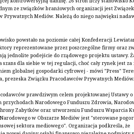
ej kontrowersyjną daninę. 26 stron liczy stanowisko K
ednym ze związków branżowych organizacji jest Związe
 Prywatnych Mediów. Należą do niego najwięksi nadaw
owisko powstało na poziomie całej Konfederacji Lewiatan
ktory reprezentowane przez poszczególne firmy oraz z
ą jednolite podejście do rządowego projektu ustawy. Ż
a szans dla siebie w tej regulacji, choć cały rynek jest z
iem globalnej gospodarki cyfrowej - mówi "Press" Tere
, prezeska Związku Pracodawców Prywatnych Mediów
codawców prawdziwym celem projektowanej Ustawy o
h przychodach Narodowego Funduszu Zdrowia, Narodo
hrony Zabytków oraz utworzeniu Funduszu Wsparcia Ku
 Narodowego w Obszarze Mediów jest "sterowane pogor
ansowej sektora mediowego". Organizacja podkreśla, że
e nowej daniny osłabi finansowo niezależne podmioty 