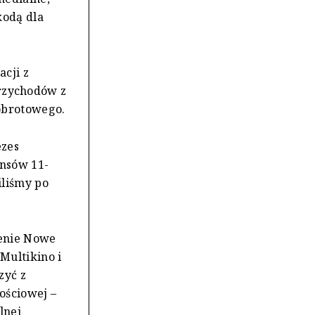
kodą dla
acji z
rzychodów z
obrotowego.
ezes
ansów 11-
iliśmy po
zenie Nowe
Multikino i
zyć z
ościowej –
lnej