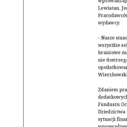
wprowadzając
Lewiatan. J
Pracodawców
wydawcy.
- Nasze stan
wszystkie se
branżowe maj
nie dostrzeg
opodatkowan
Wierzbowska
Zdaniem pra
dodatkowyc
Funduszu Oc
Dziedzictwa
sytuacji fin
wprowadzeni