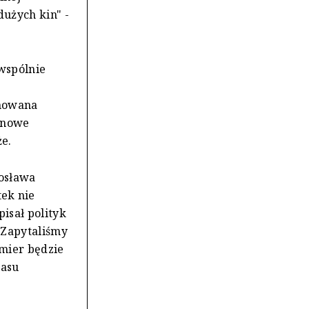
użych kin" -
wspólnie
anowana
minowe
że.
rosława
ek nie
isał polityk
 Zapytaliśmy
mier będzie
zasu