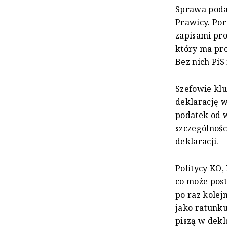
Sprawa podat
Prawicy. Por
zapisami pro
który ma pro
Bez nich PiS
Szefowie klu
deklarację 
podatek od 
szczególnośc
deklaracji.
Politycy KO,
co może post
po raz kolej
jako ratunku
piszą w dekl