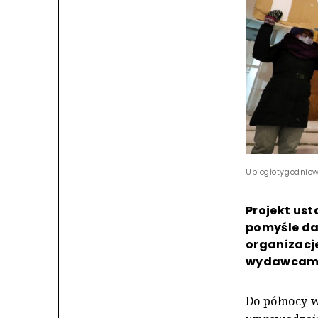
Ubiegłotygodniow
Projekt us
pomyśle dan
organizacj
wydawcami 
Do północy w