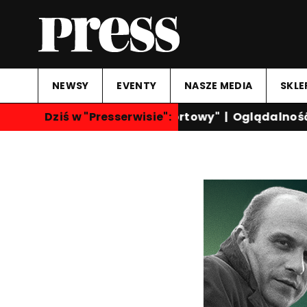
NEWSY
EVENTY
NASZE MEDIA
SKLE
Dziś w "Presserwisie":
"Przegląd Sportowy"
|
Oglądalność k