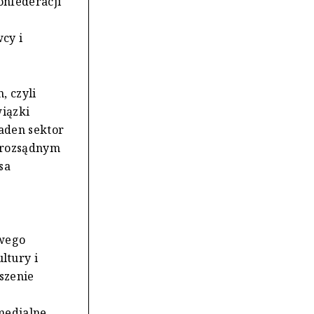
onfederacji
k
cy i
, czyli
wiązki
aden sektor
a rozsądnym
sa
.
wego
ltury i
szenie
medialne,