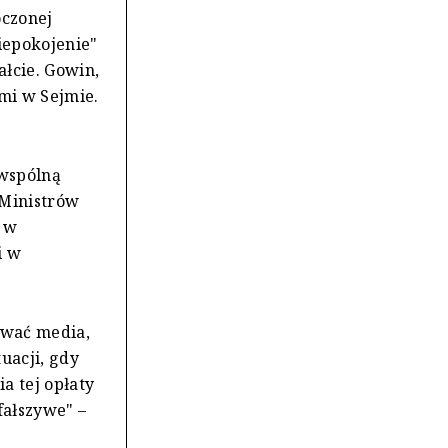
oczonej
iepokojenie"
ałcie. Gowin,
mi w Sejmie.
 wspólną
 Ministrów
 w
i w
ować media,
uacji, gdy
a tej opłaty
fałszywe" –