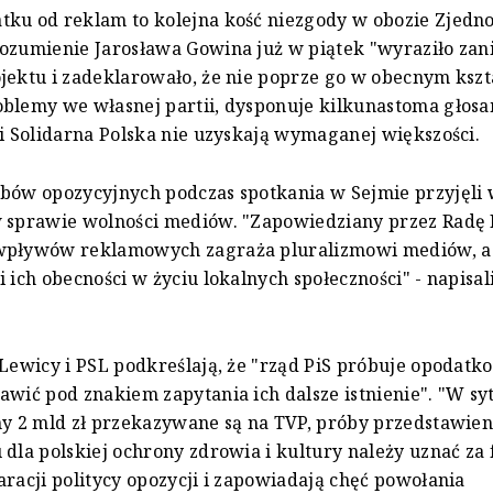
ku od reklam to kolejna kość niezgody w obozie Zjedn
ozumienie Jarosława Gowina już w piątek "wyraziło zan
jektu i zadeklarowało, że nie poprze go w obecnym kszt
blemy we własnej partii, dysponuje kilkunastoma głosa
 i Solidarna Polska nie uzyskają wymaganej większości.
bów opozycyjnych podczas spotkania w Sejmie przyjęli
w sprawie wolności mediów. "Zapowiedziany przez Radę
wpływów reklamowych zagraża pluralizmowi mediów, a
i ich obecności w życiu lokalnych społeczności" - napisal
 Lewicy i PSL podkreślają, że "rząd PiS próbuje opodatk
awić pod znakiem zapytania ich dalsze istnienie". "W syt
ny 2 mld zł przekazywane są na TVP, próby przedstawieni
 dla polskiej ochrony zdrowia i kultury należy uznać za 
aracji politycy opozycji i zapowiadają chęć powołania