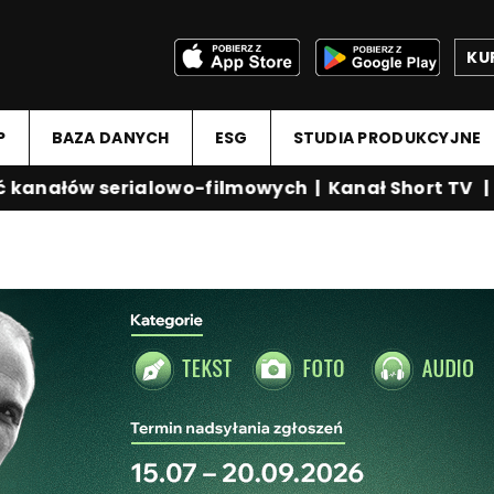
KU
P
BAZA DANYCH
ESG
STUDIA PRODUKCYJNE
anałów serialowo-filmowych
|
Kanał Short TV
|
Me