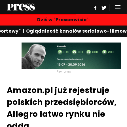
Dziś w "Presserwisie":
rtowy"
|
Oglądalność kanałów serialowo-filmowyc
Reklama
Amazon.pl już rejestruje
polskich przedsiębiorców,
Allegro łatwo rynku nie
odda