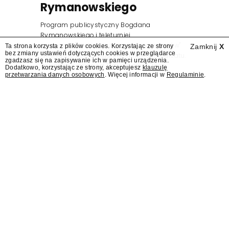
Rymanowskiego
Program publicystyczny Bogdana
Rymanowskiego i teleturniej
muzyczny "Hitster. Muzyczna gra przebojów"
Ta strona korzysta z plików cookies. Korzystając ze strony
Zamknij
X
bez zmiany ustawień dotyczących cookies w przeglądarce
znajdą się wśród jesiennych nowości Polsatu.
zgadzasz się na zapisywanie ich w pamięci urządzenia.
Polsat przejmuje od TVN program "Lego
Dodatkowo, korzystając ze strony, akceptujesz
klauzulę
przetwarzania danych osobowych
. Więcej informacji w
Regulaminie
.
Masters".