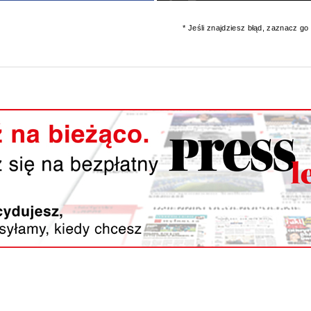
* Jeśli znajdziesz błąd, zaznacz go i