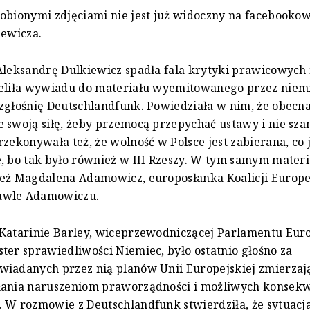
obionymi zdjęciami nie jest już widoczny na facebook
iewicza.
Aleksandrę Dulkiewicz spadła fala krytyki prawicowych
ieliła wywiadu do materiału wyemitowanego przez niem
zgłośnię Deutschlandfunk. Powiedziała w nim, że obecn
 swoją siłę, żeby przemocą przepychać ustawy i nie sz
rzekonywała też, że wolność w Polsce jest zabierana, co 
, bo tak było również w III Rzeszy. W tym samym materi
eż Magdalena Adamowicz, europosłanka Koalicji Europej
awle Adamowiczu.
Katarinie Barley, wiceprzewodniczącej Parlamentu Euro
ter sprawiedliwości Niemiec, było ostatnio głośno za
wiadanych przez nią planów Unii Europejskiej zmierzaj
łania naruszeniom praworządności i możliwych konsek
 W rozmowie z Deutschlandfunk stwierdziła, że sytuacja