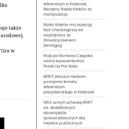
referendum w Krakowie.
lko
Naczelny Radia Kraków: to
manipulacja
Radio Kraków ma audycję
uje także
fact-checkingową we
 Narodowej.
współpracy ze
Stowarzyszeniem
Demagog
 "Gra w
Podcast Romana Czejarka
wśród reprezentantów
Polski na Prix Italia
KRRiT zarzuca mediom
pomijanie tematu
referendum
prezydenckiego w Krakowie
WSA uchylił uchwałę KRRiT
ws. dodatkowych
obowiązków
sprawozdawczych dla
mediów publicznych