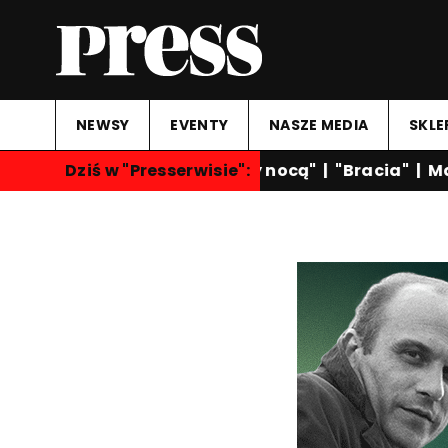
NEWSY
EVENTY
NASZE MEDIA
SKLE
Dziś w "Presserwisie":
"Rozmowy nocą"
|
"Bracia"
|
Mar