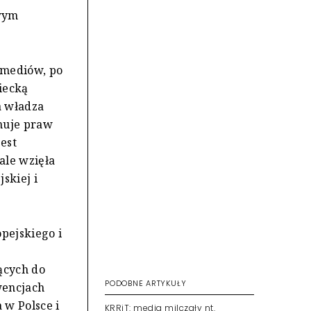
owym
 mediów, po
iecką
a władza
anuje praw
jest
ale wzięła
skiej i
pejskiego i
ących do
PODOBNE ARTYKUŁY
wencjach
 w Polsce i
KRRiT: media milczały nt.