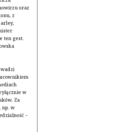
wicza
owiczu oraz
konu, z
arley,
ister
 ten gest.
kowska
owadzi
pracownikiem
mediach
wyłącznie w
aków. Za
, np. w
edzialność –