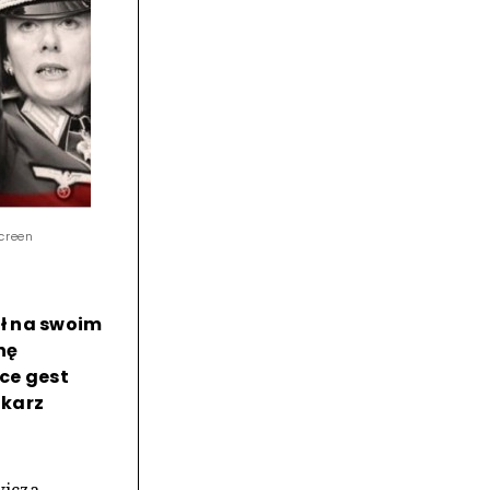
creen
ł na swoim
nę
ce gest
ikarz