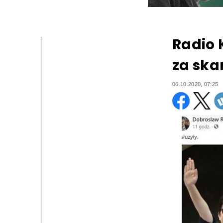
Radio 
za ska
06.10.2020, 07:25