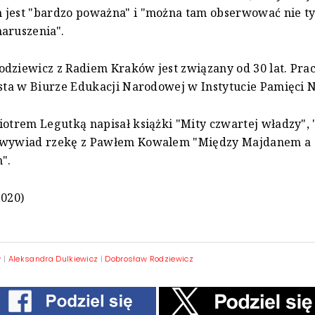
 jest "bardzo poważna" i "można tam obserwować nie ty
aruszenia".
dziewicz z Radiem Kraków jest związany od 30 lat. Prac
ista w Biurze Edukacji Narodowej w Instytucie Pamięci
iotrem Legutką napisał książki "Mity czwartej władzy",
 wywiad rzekę z Pawłem Kowalem "Między Majdanem a
".
2020)
w
|
Aleksandra Dulkiewicz
|
Dobrosław Rodziewicz