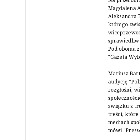
Na przerobi
Magdalena A
Aleksandra D
którego zwis
wiceprzewod
sprawiedliw
Pod oboma zd
"Gazeta Wyb
Mariusz Bar
audycję "Pol
rozgłośni, w
społecznośc
związku z tr
treści, któr
mediach społ
mówi "Press