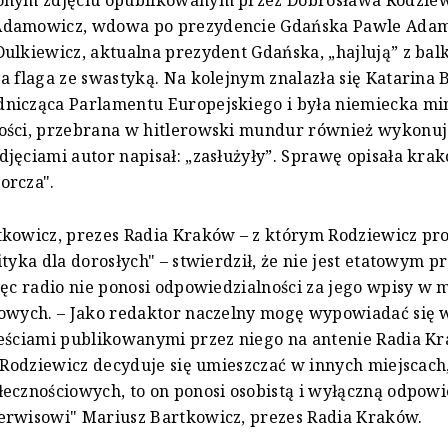
onym zdjęciu opublikowanym przez Dobrosława Rodzie
damowicz, wdowa po prezydencie Gdańska Pawle Adam
ulkiewicz, aktualna prezydent Gdańska, „hajlują” z bal
a flaga ze swastyką. Na kolejnym znalazła się Katarina B
nicząca Parlamentu Europejskiego i była niemiecka min
ości, przebrana w hitlerowski mundur również wykonuje
jęciami autor napisał: „zasłużyły”. Sprawę opisała kra
orcza".
tkowicz, prezes Radia Kraków – z którym Rodziewicz pr
ityka dla dorosłych" – stwierdził, że nie jest etatowym 
ięc radio nie ponosi odpowiedzialności za jego wpisy w 
iowych. – Jako redaktor naczelny mogę wypowiadać się 
eściami publikowanymi przez niego na antenie Radia Kr
e Rodziewicz decyduje się umieszczać w innych miejscach
ecznościowych, to on ponosi osobistą i wyłączną odpowi
erwisowi" Mariusz Bartkowicz, prezes Radia Kraków.