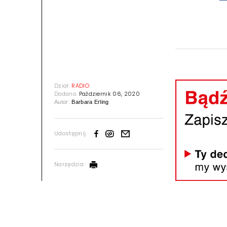
Dział:
RADIO
Dodano:
Październik 06, 2020
Autor:
Barbara Erling
Udostępnij:
Narzędzia: