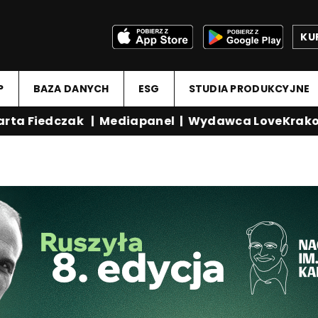
KU
P
BAZA DANYCH
ESG
STUDIA PRODUKCYJNE
ta Fiedczak
|
Mediapanel
|
Wydawca LoveKrakow