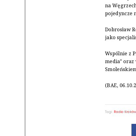
na Węgrzech
pojedyncze n
Dobrosław Ro
jako specjal
Wspólnie z P
media" oraz
Smoleńskiem
(BAE, 06.10.
Tagi:
Radio Krakó