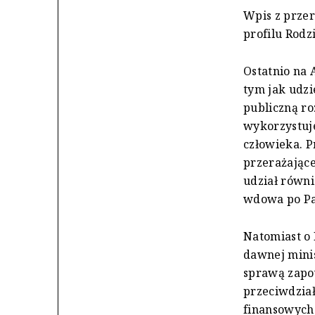
Wpis z przer
profilu Rodz
Ostatnio na 
tym jak udz
publiczną ro
wykorzystuje
człowieka. P
przerażające
udział równi
wdowa po P
Natomiast o 
dawnej minis
sprawą zapo
przeciwdzia
finansowych.