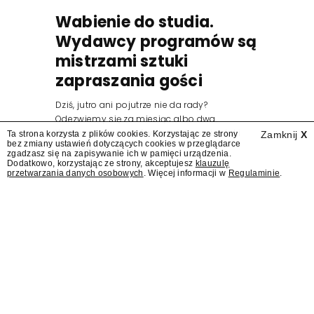
Wabienie do studia.
Wydawcy programów są
mistrzami sztuki
zapraszania gości
Dziś, jutro ani pojutrze nie da rady?
Odezwiemy się za miesiąc albo dwa.
Wydawcy programów są mistrzami sztuki
Ta strona korzysta z plików cookies. Korzystając ze strony
Zamknij
X
bez zmiany ustawień dotyczących cookies w przeglądarce
zapraszania gości.
zgadzasz się na zapisywanie ich w pamięci urządzenia.
Dodatkowo, korzystając ze strony, akceptujesz
klauzulę
przetwarzania danych osobowych
. Więcej informacji w
Regulaminie
.