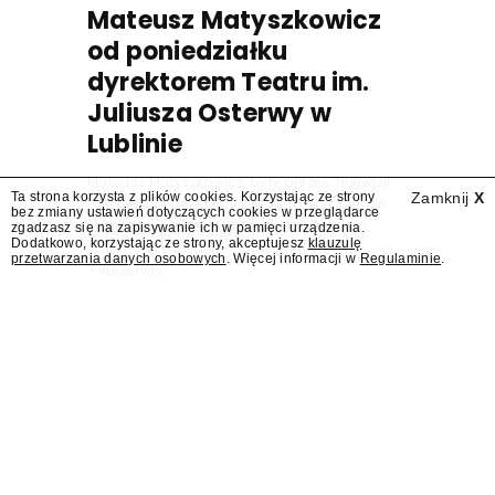
Mateusz Matyszkowicz
od poniedziałku
dyrektorem Teatru im.
Juliusza Osterwy w
Lublinie
Mateusz Matyszkowicz, były prezes Telewizji
Ta strona korzysta z plików cookies. Korzystając ze strony
Zamknij
X
Polskiej, w poniedziałek 10 sierpnia obejmie
bez zmiany ustawień dotyczących cookies w przeglądarce
stanowisko dyrektora Teatru im. Juliusza
zgadzasz się na zapisywanie ich w pamięci urządzenia.
Dodatkowo, korzystając ze strony, akceptujesz
klauzulę
Osterwy w Lublinie – dowiedział się
przetwarzania danych osobowych
. Więcej informacji w
Regulaminie
.
"Presserwis".