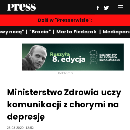
Dziś w "Presserwisie":
y nocą"
|
"Bracia"
|
Marta Fiedczak
|
Mediapanel
Reklama
Ministerstwo Zdrowia uczy
komunikacji z chorymi na
depresję
26.08.2020, 12:52