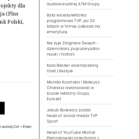
audiowizualnej ATM Grupy
ojekty dla
Była wicedyrektorka
ja (Plus
programowa TVP, po 33
nk Polski,
latach w firmie, odeszła na
emeryturę
Nie żyje Zbigniew Święch -
dziennikarz, popularyzator
nauki i historii
Kara Becker wicenaczelną
Onet Lifestyle
Monika Kozińska i Mateusz
Chariasz awansowali w
biurze reklamy Grupy
Eurozet
Jakub Bolewicz został
head of social media TVP
Sport
 wciśnij Ctrl + Enter
Head of YouTube Michał
Pietrzykowski przechodzi z