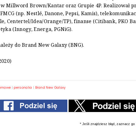
w Millword Brown/Kantar oraz Grupie 4P. Realizował pr
 FMCG (np. Nestlé, Danone, Pepsi, Kamis), telekomunikac
e, Centertel/Idea/Orange/TP), finanse (Citibank, PKO Ba
tyka (Innogy, Energa, PGNiG).
należy do Brand New Galaxy (BNG).
2020)
lamowe
|
personalia
|
Brand New Galaxy
* Jeśli znajdziesz błąd, zaznacz go i