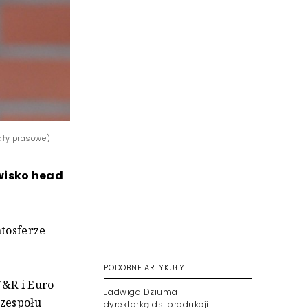
ały prasowe)
wisko head
tosferze
PODOBNE ARTYKUŁY
Y&R i Euro
Jadwiga Dziuma
dyrektorką ds. produkcji
 zespołu