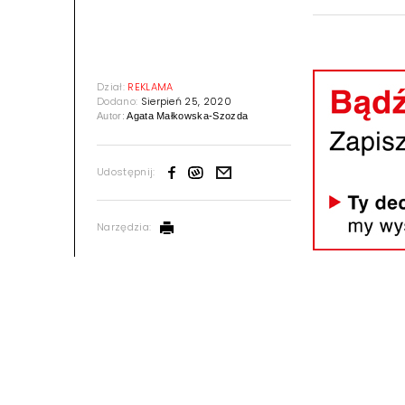
Dział:
REKLAMA
Dodano:
Sierpień 25, 2020
Autor:
Agata Małkowska-Szozda
Udostępnij:
Narzędzia: