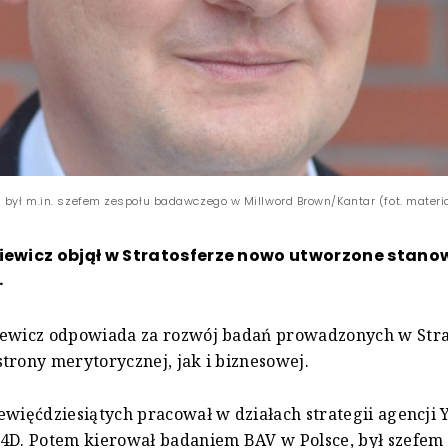
z był m.in. szefem zespołu badawczego w Millword Brown/Kantar (fot. materi
kiewicz objął w Stratosferze nowo utworzone stano
.
iewicz odpowiada za rozwój badań prowadzonych w Stra
trony merytorycznej, jak i biznesowej.
ewięćdziesiątych pracował w działach strategii agencji 
4D. Potem kierował badaniem BAV w Polsce, był szefem