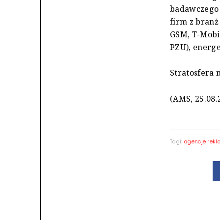
badawczego 
firm z branż
GSM, T-Mobil
PZU), energe
Stratosfera 
(AMS, 25.08.
Tagi:
agencje rek