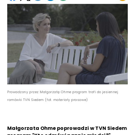
Prowadzony przez Małgorzatę Ohme program trafi do jesiennej
ramówki TVN Siedem (fot. materiały prasowe)
Małgorzata Ohme poprowadzi w TVN Siedem