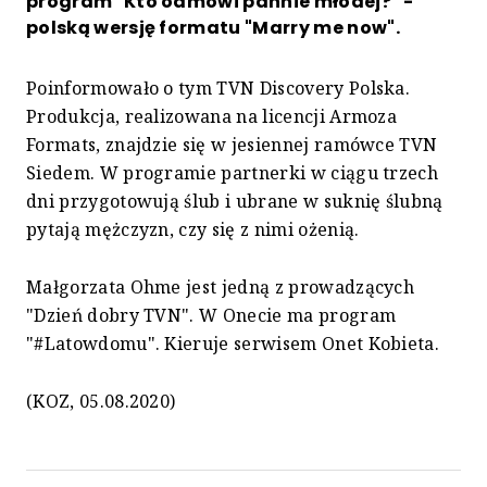
program "Kto odmówi pannie młodej?" -
polską wersję formatu "Marry me now".
Poinformowało o tym TVN Discovery Polska.
Produkcja, realizowana na licencji Armoza
Formats, znajdzie się w jesiennej ramówce TVN
Siedem. W programie partnerki w ciągu trzech
dni przygotowują ślub i ubrane w suknię ślubną
pytają mężczyzn, czy się z nimi ożenią.
Małgorzata Ohme jest jedną z prowadzących
"Dzień dobry TVN". W Onecie ma program
"#Latowdomu". Kieruje serwisem Onet Kobieta.
(KOZ, 05.08.2020)