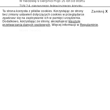
W niedzielę 9 sierpnia mija 25 lat od startu
TVN 24, pierwszego telewizyjnego kanału
informacyjnego w Polsce. Na ten dzień
Ta strona korzysta z plików cookies. Korzystając ze strony
Zamknij
X
bez zmiany ustawień dotyczących cookies w przeglądarce
zaplanowano finał urodzinowej trasy stacji
zgadzasz się na zapisywanie ich w pamięci urządzenia.
"Jesteśmy stąd". 25 lat TVN 24 dla Press.pl
Dodatkowo, korzystając ze strony, akceptujesz
klauzulę
przetwarzania danych osobowych
. Więcej informacji w
Regulaminie
.
podsumowują Jarosław Kuźniar, Tomasz Lis i
Marek Twaróg.