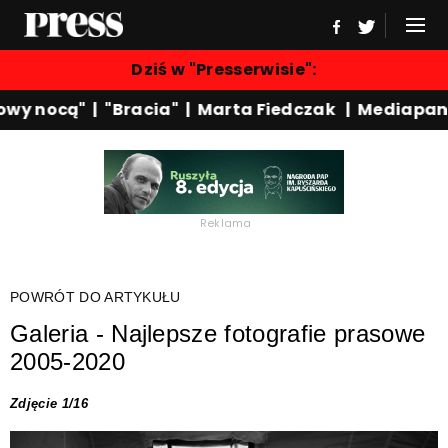
Dziś w "Presserwisie":
owy nocą"
|
"Bracia"
|
Marta Fiedczak
|
Mediapan
Reklama
POWRÓT DO ARTYKUŁU
Galeria - Najlepsze fotografie prasowe
2005-2020
Zdjęcie 1/16