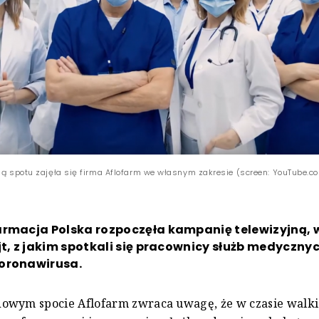
cją spotu zajęła się firma Aflofarm we własnym zakresie (screen: YouTube.c
armacja Polska rozpoczęła kampanię telewizyjną, w
jt, z jakim spotkali się pracownicy służb medyczny
oronawirusa.
owym spocie Aflofarm zwraca uwagę, że w czasie walki