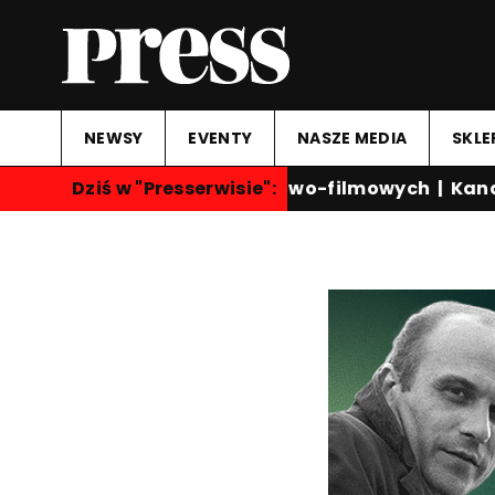
NEWSY
EVENTY
NASZE MEDIA
SKLE
ądalność kanałów serialowo-filmowych
Dziś w "Presserwisie":
|
Kanał S