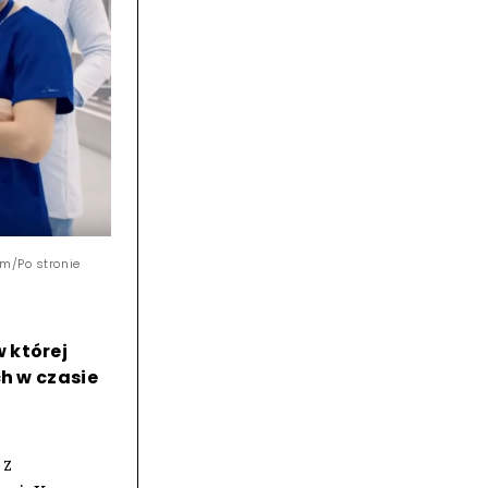
om/Po stronie
 której
ch w czasie
 z