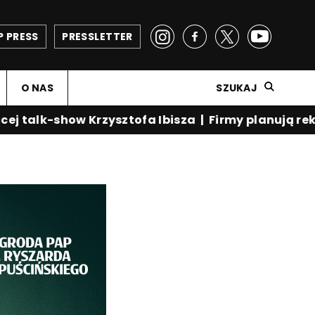
P PRESS
PRESSLETTER
O NAS
SZUKAJ
talk-show Krzysztofa Ibisza
|
Firmy planują rekru