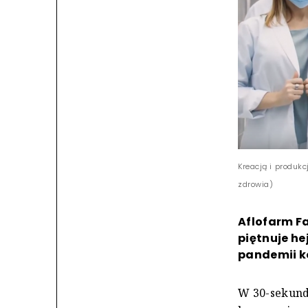
Kreacją i produk
zdrowia)
Aflofarm F
piętnuje he
pandemii k
W 30-sekund