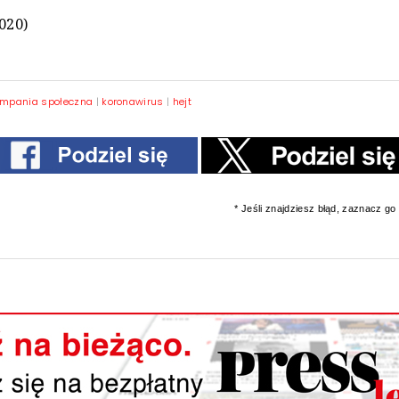
2020)
mpania społeczna
|
koronawirus
|
hejt
* Jeśli znajdziesz błąd, zaznacz go i