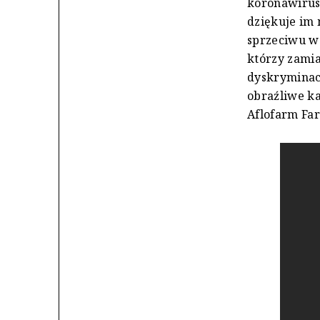
koronawirus
dziękuje im 
sprzeciwu wo
którzy zami
dyskryminacj
obraźliwe ka
Aflofarm Far