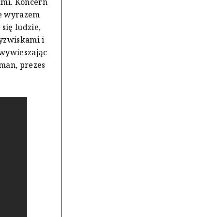
ami. Koncern
nie wyrazem
się ludzie,
yzwiskami i
 wywieszając
rman, prezes