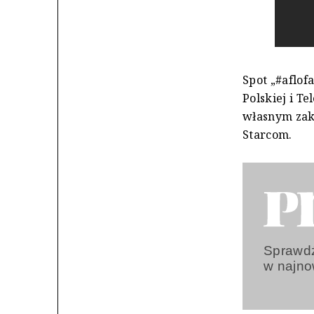
Spot „#aflof
Polskiej i Te
własnym zak
Starcom.
Sprawdź
w najn