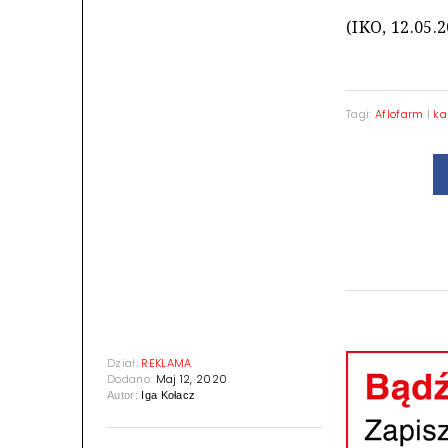
(IKO, 12.05.
Tagi:
Aflofarm
|
ka
Dział:
REKLAMA
Dodano:
Maj 12, 2020
Autor:
Iga Kołacz