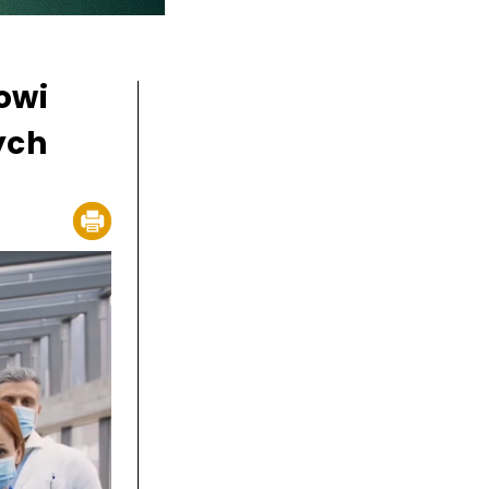
owi
ych