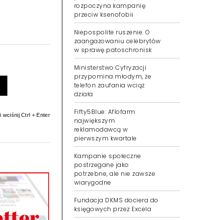
rozpoczyna kampanię
przeciw ksenofobii
Niepospolite ruszenie. O
zaangażowaniu celebrytów
w sprawę patoschronisk
Ministerstwo Cyfryzacji
przypomina młodym, że
telefon zaufania wciąż
działa
Fifty5Blue: Aflofarm
 wciśnij Ctrl + Enter
największym
reklamodawcą w
pierwszym kwartale
Kampanie społeczne
postrzegane jako
potrzebne, ale nie zawsze
wiarygodne
Fundacja DKMS dociera do
księgowych przez Excela