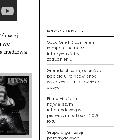
PODOBNE ARTYKUŁY
elewizji
Good One PR partnerem
rm we
kampanii na rzecz
ja mediowa
inkluzywności w
zatrudnieniu
Gromda chce się odciąć od
pobicia Ukraińców, choć
wykorzystuje nienawiść do
obcych
Firma Aflofarm
największym
reklamodawcą w
pierwszym półroczu 2026
roku
Grupa organizacji
pozarządowych