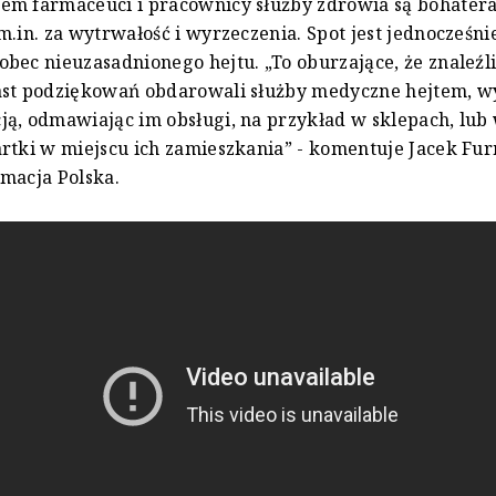
em farmaceuci i pracownicy służby zdrowia są bohater
m.in. za wytrwałość i wyrzeczenia. Spot jest jednocześ
bec nieuzasadnionego hejtu. „To oburzające, że znaleźli 
ast podziękowań obdarowali służby medyczne hejtem, w
ą, odmawiając im obsługi, na przykład w sklepach, lub
rtki w miejscu ich zamieszkania” - komentuje Jacek Fu
macja Polska.