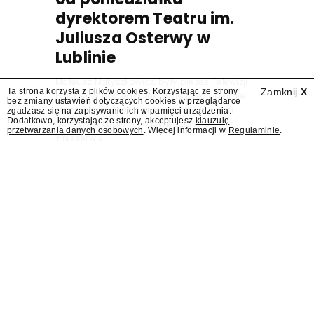
dyrektorem Teatru im.
Juliusza Osterwy w
Lublinie
Mateusz Matyszkowicz, były prezes Telewizji
Ta strona korzysta z plików cookies. Korzystając ze strony
Zamknij
X
Polskiej, w poniedziałek 10 sierpnia obejmie
bez zmiany ustawień dotyczących cookies w przeglądarce
stanowisko dyrektora Teatru im. Juliusza
zgadzasz się na zapisywanie ich w pamięci urządzenia.
Dodatkowo, korzystając ze strony, akceptujesz
klauzulę
Osterwy w Lublinie – dowiedział się
przetwarzania danych osobowych
. Więcej informacji w
Regulaminie
.
"Presserwis".