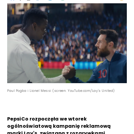
Paul Pogba i Lionel Messi (screen: YouTube.com/Lay's United)
PepsiCo rozpoczęła we wtorek
ogólnoświatową kampanię reklamową
marki Lay's, związaną z rozgrywkami