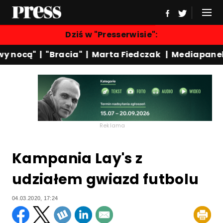
Dziś w "Presserwisie":
 nocą"
|
"Bracia"
|
Marta Fiedczak
|
Mediapanel
|
Reklama
Kampania Lay's z
udziałem gwiazd futbolu
04.03.2020, 17:24