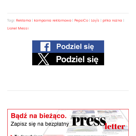
Tagi:
Reklama
|
kampania reklamowa
|
PepsiCo
|
Lay's
|
piłka nożna
|
Lionel Messi