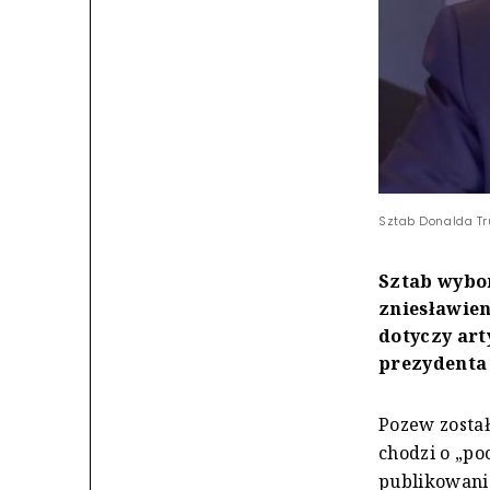
Sztab Donalda T
Sztab wybo
zniesławie
dotyczy ar
prezydenta 
Pozew został
chodzi o „po
publikowani