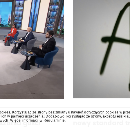
cookies. Korzystając ze strony bez zmiany ustawień dotyczących cookies w prz
dawcy programów
AI Act wprowadz
 ich w pamięci urządzenia. Dodatkowo, korzystając ze strony, akceptujesz
kla
owych
. Więcej informacji w
Regulaminie
.
szania gości
nowy standard t