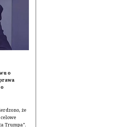
wu o
Sprawa
go
ierdzono, że
a celowe
ta Trumpa”.