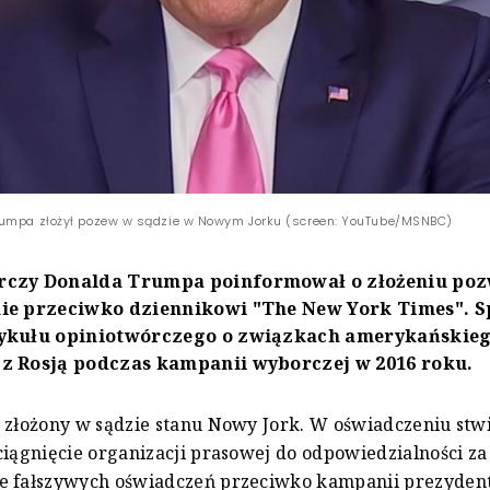
rumpa złożył pozew w sądzie w Nowym Jorku (screen: YouTube/MSNBC)
rczy Donalda Trumpa poinformował o złożeniu poz
nie przeciwko dziennikowi "The New York Times". 
tykułu opiniotwórczego o związkach amerykańskie
z Rosją podczas kampanii wyborczej w 2016 roku.
 złożony w sądzie stanu Nowy Jork. W oświadczeniu stw
ciągnięcie organizacji prasowej do odpowiedzialności z
e fałszywych oświadczeń przeciwko kampanii prezyden