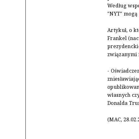
Według współ
"NYT" mogą 
Artykuł, o k
Frankel (nac
prezydencki
związanymi 
- Oświadczen
zniesławiają
opublikowani
własnych czy
Donalda Tru
(MAC, 28.02.