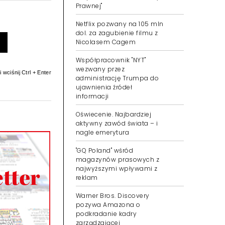
Prawnej"
Netflix pozwany na 105 mln
dol. za zagubienie filmu z
Nicolasem Cagem
Współpracownik "NYT"
wezwany przez
 wciśnij Ctrl + Enter
administrację Trumpa do
ujawnienia źródeł
informacji
Oświecenie. Najbardziej
aktywny zawód świata – i
nagle emerytura
"GQ Poland" wśród
magazynów prasowych z
najwyższymi wpływami z
reklam
Warner Bros. Discovery
pozywa Amazona o
podkradanie kadry
zarządzającej