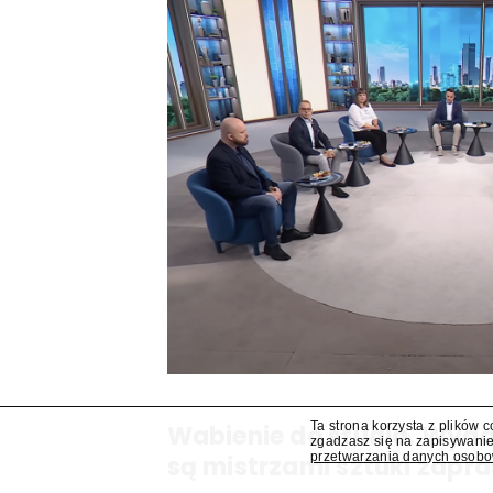
Ta strona korzysta z plików 
Wabienie do studia. Wy
zgadzasz się na zapisywanie
przetwarzania danych osob
są mistrzami sztuki zapra