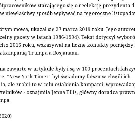
pracowników starającego się o reelekcję prezydenta d
w niewłaściwy sposób wpływać na tegoroczne listopad
tórym mowa, ukazał się 27 marca 2019 roku. Jego autor
zelny gazety w latach 1986-1994). Tekst dotyczył wybor
ch z 2016 roku, wskazywał na liczne kontakty pomiędzy
z kampanią Trumpa a Rosjanami.
ia zawarte w artykule były i są w 100 procentach fałszy
ce. "New York Times" był świadomy fałszu w chwili ich
a, ale zrobił to w celu osłabienia kampanii, wprowadza
telników - oznajmiła Jenna Ellis, główny doradca prawn
mpa.
2020)