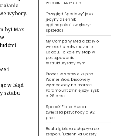
PODOBNE ARTYKUŁY
ziałania
owe wybory.
"Przegląd Sportowy" jako
jedyny dziennik
ogólnopolski zwiększył
em był Max
sprzedaż
ów
My Company Media złożyło
 ludźmi
wniosek o zatwierdzenie
układu. To kolejny etap w
postępowaniu
restrukturyzacyjnym
we i
Proces w sprawie kupna
Warner Bros. Discovery
jąc w błąd
wyznaczony na marzec.
Paramount zmniejszył zysk
y sztabu
o 28 proc.
SpaceX Elona Muska
zwiększa przychody o 92
proc.
Beata Igielska dołączyła do
zespołu "Dziennika Gazety