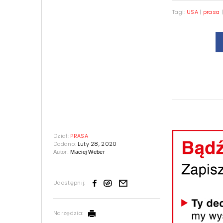
Tagi:
USA
|
prasa
Dział:
PRASA
Dodano:
Luty 28, 2020
Autor:
Maciej Weber
Udostępnij:
Narzędzia: