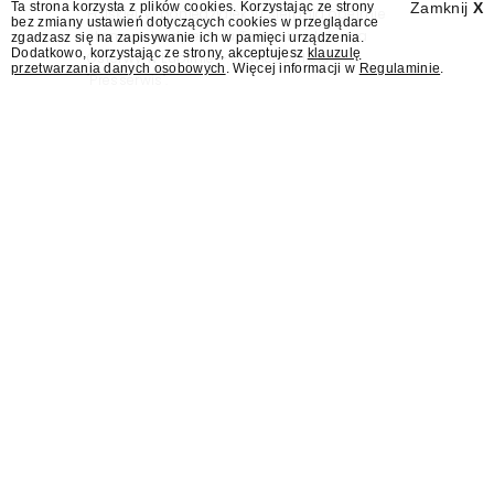
Ta strona korzysta z plików cookies. Korzystając ze strony
Zamknij
X
Polskiej, w poniedziałek 10 sierpnia obejmie
bez zmiany ustawień dotyczących cookies w przeglądarce
stanowisko dyrektora Teatru im. Juliusza
zgadzasz się na zapisywanie ich w pamięci urządzenia.
Dodatkowo, korzystając ze strony, akceptujesz
klauzulę
Osterwy w Lublinie – dowiedział się
przetwarzania danych osobowych
. Więcej informacji w
Regulaminie
.
"Presserwis".
Były rzecznik MSZ Łukasz