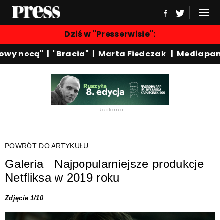
Dziś w "Presserwisie":
owy nocą"
|
"Bracia"
|
Marta Fiedczak
|
Mediapan
Reklama
POWRÓT DO ARTYKUŁU
Galeria - Najpopularniejsze produkcje
Netfliksa w 2019 roku
Zdjęcie 1/10