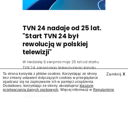
TVN 24 nadaje od 25 lat.
"Start TVN 24 był
rewolucją w polskiej
telewizji"
W niedzielę 9 sierpnia mija 25 lat od startu
TVN 24, pierwszego telewizyjnego kanału
informacyjnego w Polsce. Na ten dzień
Ta strona korzysta z plików cookies. Korzystając ze strony
Zamknij
X
bez zmiany ustawień dotyczących cookies w przeglądarce
zaplanowano finał urodzinowej trasy stacji
zgadzasz się na zapisywanie ich w pamięci urządzenia.
"Jesteśmy stąd". 25 lat TVN 24 dla Press.pl
Dodatkowo, korzystając ze strony, akceptujesz
klauzulę
przetwarzania danych osobowych
. Więcej informacji w
Regulaminie
.
podsumowują Jarosław Kuźniar, Tomasz Lis i
Marek Twaróg.