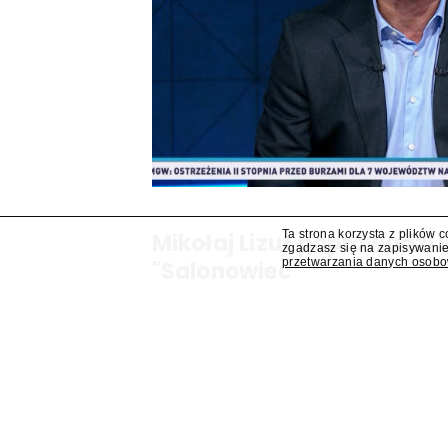
Ta strona korzysta z plików 
Mikołaj Lizut poprowadzi
zgadzasz się na zapisywanie
przetwarzania danych osob
"Salonowiec"
W jesiennej ramówce TVP Info pojawi się prog
Mikołaj Lizut – ustalił "Presserwis".