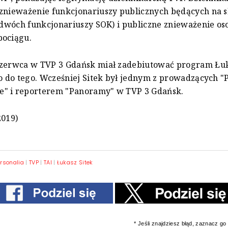
znieważenie funkcjonariuszy publicznych będących na s
i dwóch funkcjonariuszy SOK) i publiczne znieważenie os
pociągu.
czerwca w TVP 3 Gdańsk miał zadebiutować program Łuk
ło do tego. Wcześniej Sitek był jednym z prowadzących 
" i reporterem "Panoramy" w TVP 3 Gdańsk.
2019)
rsonalia
|
TVP
|
TAI
|
Łukasz Sitek
* Jeśli znajdziesz błąd, zaznacz go i