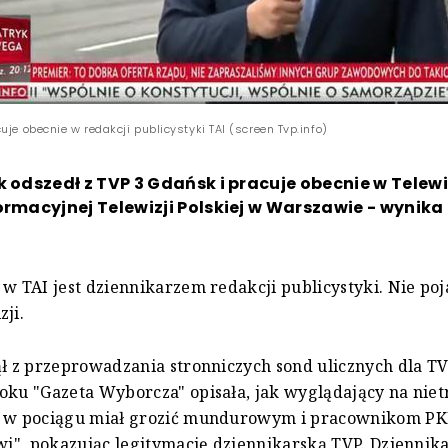
uje obecnie w redakcji publicystyki TAI (screen Tvp.info)
k odszedł z TVP 3 Gdańsk i pracuje obecnie w Telewi
ormacyjnej Telewizji Polskiej w Warszawie - wynika
 w TAI jest dziennikarzem redakcji publicystyki. Nie poj
zji.
ął z przeprowadzania stronniczych sond ulicznych dla TV
oku "Gazeta Wyborcza" opisała, jak wyglądający na nie
k w pociągu miał grozić mundurowym i pracownikom PKP
twi", pokazując legitymację dziennikarską TVP. Dziennika