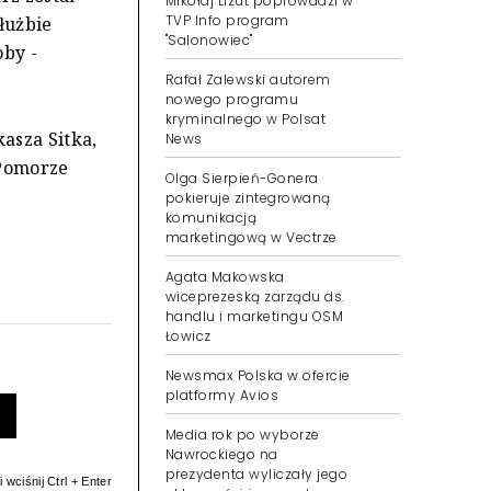
Mikołaj Lizut poprowadzi w
TVP Info program
łużbie
"Salonowiec"
oby -
Rafał Zalewski autorem
nowego programu
kryminalnego w Polsat
asza Sitka,
News
"Pomorze
Olga Sierpień-Gonera
pokieruje zintegrowaną
komunikacją
marketingową w Vectrze
Agata Makowska
wiceprezeską zarządu ds.
handlu i marketingu OSM
Łowicz
Newsmax Polska w ofercie
platformy Avios
Media rok po wyborze
Nawrockiego na
prezydenta wyliczały jego
 wciśnij Ctrl + Enter