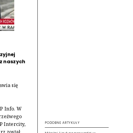
zyjnej
 z naszych
awia się
P Info. W
trzeźwego
PODOBNE ARTYKUŁY
 Intercity,
rz został