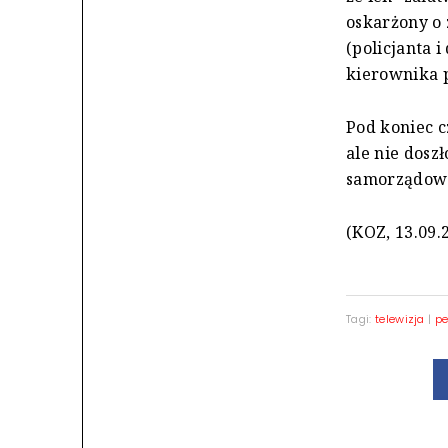
oskarżony o 
(policjanta 
kierownika 
Pod koniec 
ale nie dosz
samorządowe
(KOZ, 13.09.
Tagi:
telewizja
|
pe