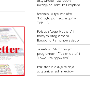
aktywności i zwracały
uwagę na konflikt z rządem
Średnio 171 tys. widzów
"Trójkąta politycznego" w
TVP Info
Polsat z "Lego Masters" i
nowym programem
Bogdana Rymanowskiego
Jesień w TVN z nowymi
programami "Taskmaster" i
"Nowa Szelągowska"
Pakistan blokuje relacje
zagranicznych mediów