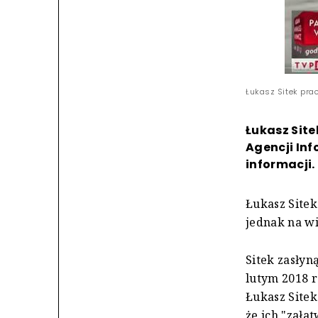
Łukasz Sitek prac
Łukasz Site
Agencji Inf
informacji.
Łukasz Sitek
jednak na wi
Sitek zasłyn
lutym 2018 r
Łukasz Site
że ich "zała