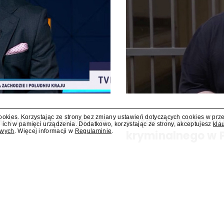
cookies. Korzystając ze strony bez zmiany ustawień dotyczących cookies w prz
 w TVP Info program
Rafał Zalewski 
 ich w pamięci urządzenia. Dodatkowo, korzystając ze strony, akceptujesz
kla
owych
. Więcej informacji w
Regulaminie
.
kryminalnego w 
ram "Salonowiec". Poprowadzi go
Rafał Zalewski, wieloletni repo
w Polsat News.