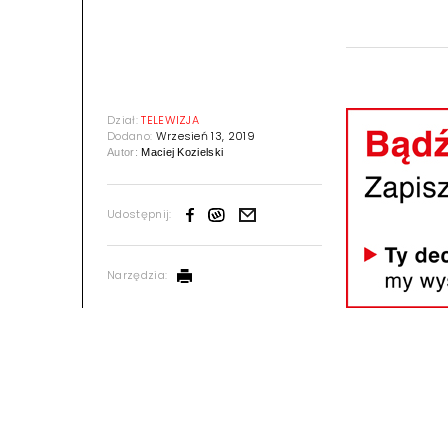
Dział:
TELEWIZJA
Dodano:
Wrzesień 13, 2019
Autor:
Maciej Kozielski
Udostępnij:
Narzędzia: