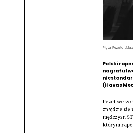
Płyta Pezeta „Mu
Polski rape
nagrał utw
niestandar
(Havas Med
Pezet we wr
znajdzie si
mężczyzn STR
którym raper