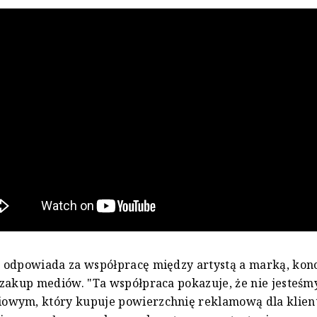
 odpowiada za współpracę między artystą a marką, kon
zakup mediów. "Ta współpraca pokazuje, że nie jesteśmy
wym, który kupuje powierzchnię reklamową dla klien