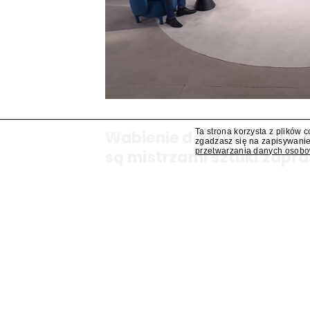
Ta strona korzysta z plików 
Wabienie do studia. Wy
zgadzasz się na zapisywanie
przetwarzania danych osob
są mistrzami sztuki zapra
Dziś, jutro ani pojutrze nie da rady? Odezwiem
programów są mistrzami sztuki zapraszania go