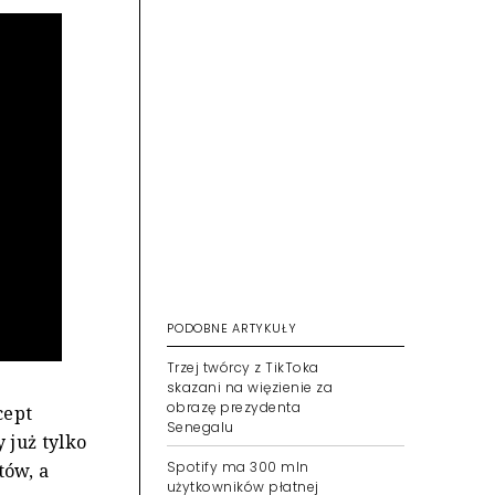
PODOBNE ARTYKUŁY
Trzej twórcy z TikToka
skazani na więzienie za
obrazę prezydenta
cept
Senegalu
 już tylko
Spotify ma 300 mln
tów, a
użytkowników płatnej