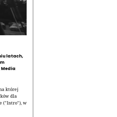
iu latach,
em
a Media
na której
yków dla
 ("Intro"), w