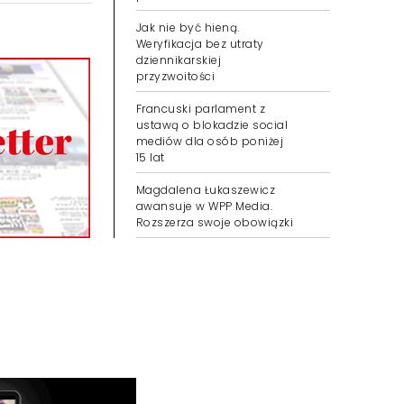
Jak nie być hieną.
Weryfikacja bez utraty
dziennikarskiej
przyzwoitości
Francuski parlament z
ustawą o blokadzie social
mediów dla osób poniżej
15 lat
Magdalena Łukaszewicz
awansuje w WPP Media.
Rozszerza swoje obowiązki