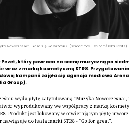
zyka Nowoczesna” ukaże się we wrześniu (screen: YooTube.com/Koka Beats)
r Pezet, który powraca na scenę muzyczną po siedm
ór wraz z marką kosmetyczną STR8. Przygotowani
dowej kampanii zajęła się agencja mediowa Aren
ia Group).
ześniu wyda płytę zatytułowaną "Muzyka Nowoczesna", 
ę utwór wyprodukowany we współpracy z marką kosmet
8. Produkt jest lokowany w otwierającym płytę utworze
 nawiązuje do hasła marki STR8 - "Go for great".