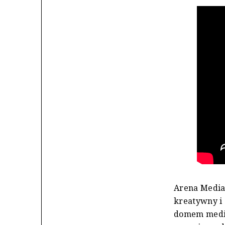
Arena Media
kreatywny i 
domem medio