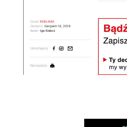
Dział:
REKLAMA
Dodano:
Sierpień 19, 2019
Autor:
Iga Kołacz
Udostępnij:
Narzędzia: