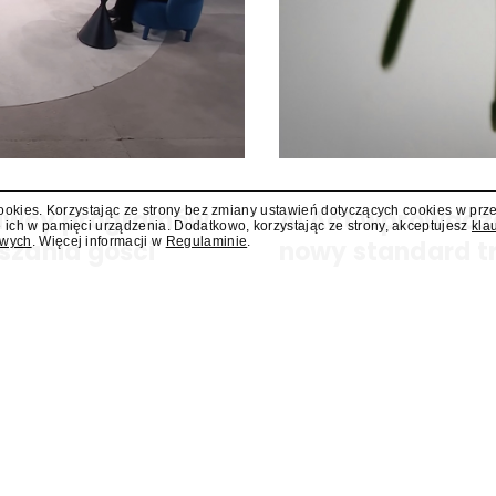
cookies. Korzystając ze strony bez zmiany ustawień dotyczących cookies w prz
dawcy programów
AI Act wprowadz
 ich w pamięci urządzenia. Dodatkowo, korzystając ze strony, akceptujesz
kla
owych
. Więcej informacji w
Regulaminie
.
szania gości
nowy standard t
y się za miesiąc albo dwa. Wydawcy
Od 2 sierpnia obowiązuje ozna
ści.
sztucznej inteligencji. Nowe p
Eksperci wskazują, że branża