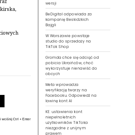
raz
wersji
kirska,
BeDigital odpowiada za
kampanię Beskidzkich
Bajgli
ciowych
W Warszawie powstaje
studio do sprzedaży na
TikTok Shop
Gromda chce się odciąć od
pobicia Ukraińców, choć
wykorzystuje nienawiść do
obcych
Meta wprowadza
weryfikację twarzy na
Facebooku. Odpowiedź na
lawinę kont AI
KE: ustawienia kont
niepełnoletnich
 wciśnij Ctrl + Enter
użytkowników TikToka
niezgodne z unijnym
prawem