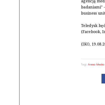
agencją med
badaniami" 
business un
Teledysk bę
(Facebook, I
(IKO, 19.08.
Tagi:
Arena Media