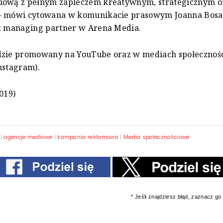
iową z pełnym zapleczem kreatywnym, strategicznym o
– mówi cytowana w komunikacie prasowym Joanna Bosa
it managing partner w Arena Media.
dzie promowany na YouTube oraz w mediach społecznoś
nstagram).
2019)
|
agencje mediowe
|
kampania reklamowa
|
Media społecznościowe
* Jeśli znajdziesz błąd, zaznacz go i