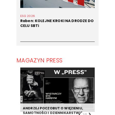
ESG 2026
Raben: KOLEJNE KROKI NA DRODZE DO
CELU SBTi
MAGAZYN PRESS
ANDRZEJ POCZOBUT O WIĘZIENIU,
DZIENNIK
SAMOTNOŚCI I DZIENNIKARSTWIE
TAKIEJ F
1
/
8