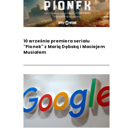
10 września premiera serialu
"Pionek" z Marią Dębską i Maciejem
Musiałem