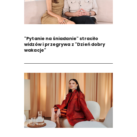
"Pytanie na śniadanie" straciło
widzów i przegrywa z "Dzień dobry
wakacje"