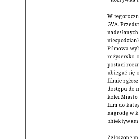
W tegoroczn
GVA. Przedst
nadesłanych 
niespodzian
Filmowa wyb
reżysersko-
postaci roc
ubiegać się 
filmie zgłos
dostępu do m
kolei Miasto
film do kate
nagrodę w ka
obiektywem F
Zgłoszone ma