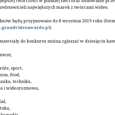
lepszej twórczości w polskiej sieci oraz budowanie prze
zedstawicieli największych marek z twórcami wideo.
filmów będą przyjmowane do 8 września 2019 roku (form
grandvideoawards.pl
).
ateriały do konkursu można zgłaszać w dziesięciu kate
ntent,
róże, sport,
hion, food,
nauka, technika,
yka i wideorozmowa,
ial,
ztuka,
 komedia.