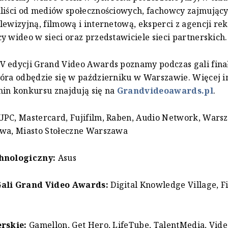
liści od mediów społecznościowych, fachowcy zajmujący
lewizyjną, filmową i internetową, eksperci z agencji r
y wideo w sieci oraz przedstawiciele sieci partnerskich.
V edycji Grand Video Awards poznamy podczas gali fina
óra odbędzie się w październiku w Warszawie. Więcej i
min konkursu znajdują się na
Grandvideoawards.pl
.
PC, Mastercard, Fujifilm, Raben, Audio Network, Wars
owa, Miasto Stołeczne Warszawa
hnologiczny:
Asus
ali Grand Video Awards:
Digital Knowledge Village, F
erskie:
Gamellon, Get Hero, LifeTube, TalentMedia, Vide