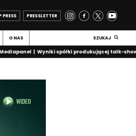
P PRESS
PRESSLETTER
O NAS
SZUKAJ
iapanel
|
Wyniki spółki produkującej talk-show Kr