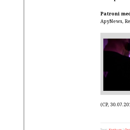
Patroni med
ApyNews, Re
(CP, 30.07.20
Tagi:
Konkurs
|
Gr