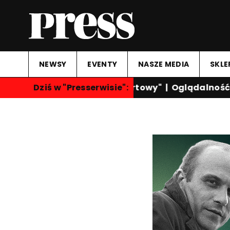
NEWSY
EVENTY
NASZE MEDIA
SKLE
Dziś w "Presserwisie":
"Przegląd Sportowy"
|
Oglądalność ka