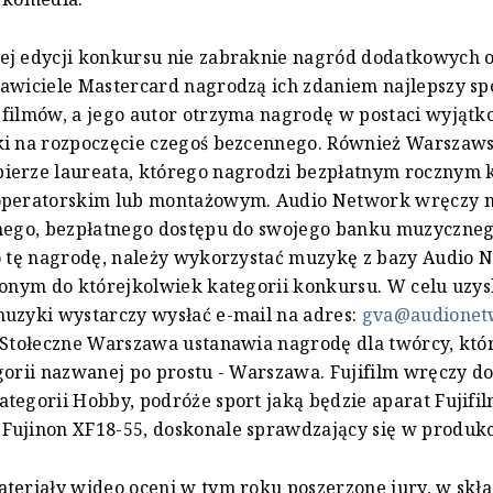
ej edycji konkursu nie zabraknie nagród dodatkowych 
awiciele Mastercard nagrodzą ich zdaniem najlepszy sp
filmów, a jego autor otrzyma nagrodę w postaci wyjątk
ki na rozpoczęcie czegoś bezcennego. Również Warszaw
ierze laureata, którego nagrodzi bezpłatnym rocznym
operatorskim lub montażowym. Audio Network wręczy 
znego, bezpłatnego dostępu do swojego banku muzyczneg
o tę nagrodę, należy wykorzystać muzykę z bazy Audio
zonym do którejkolwiek kategorii konkursu. W celu uzy
uzyki wystarczy wysłać e-mail na adres:
gva@audionet
 Stołeczne Warszawa ustanawia nagrodę dla twórcy, któ
gorii nazwanej po prostu - Warszawa. Fujifilm wręczy 
tegorii Hobby, podróże sport jaką będzie aparat Fujifil
ujinon XF18-55, doskonale sprawdzający się w produkc
teriały wideo oceni w tym roku poszerzone jury, w skł