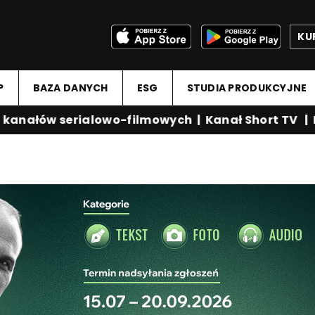
KU
P
BAZA DANYCH
ESG
STUDIA PRODUKCYJNE
nałów serialowo-filmowych
|
Kanał Short TV
|
Med