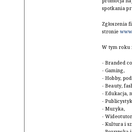
promocja naj
spotkania pr
Zgłoszenia 
stronie
www.
W tym roku m
- Branded co
- Gaming,
- Hobby, pod
- Beauty, fas
- Edukacja, 
- Publicyst
- Muzyka,
- Wideotutor
- Kultura i s
- Rozrywka i