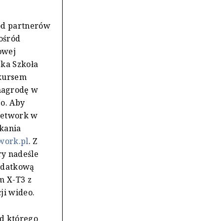
od partnerów
ośród
owej
ska Szkoła
 kursem
nagrodę w
o. Aby
 Network w
skania
work.pl
. Z
ry nadeśle
dodatkową
m X-T3 z
ji wideo.
ad którego