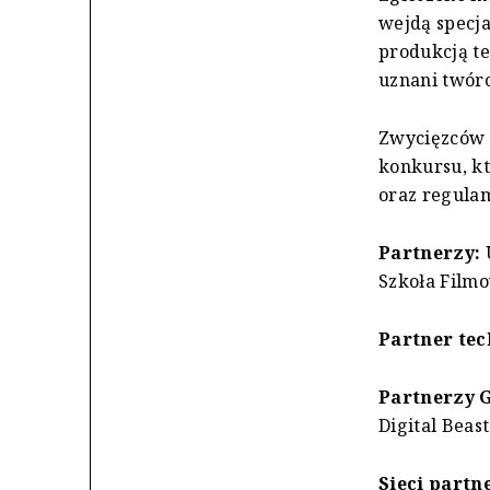
wejdą specja
produkcją te
uznani twórc
Zwycięzców 
konkursu, kt
oraz regula
Partnerzy:
U
Szkoła Film
Partner tec
Partnerzy G
Digital Beast
Sieci partn