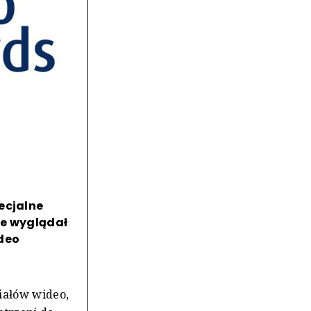
ecjalne
ie wyglądał
ideo
iałów wideo,