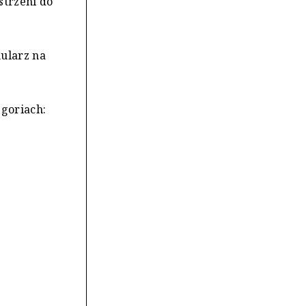
strzeni do
ularz na
goriach: