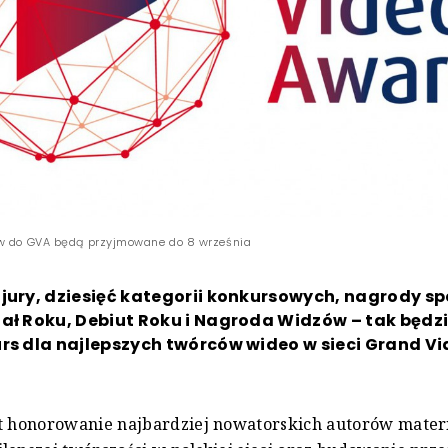
ów do GVA będą przyjmowane do 8 września
jury, dziesięć kategorii konkursowych, nagrody sp
ał Roku, Debiut Roku i Nagroda Widzów – tak będz
rs dla najlepszych twórców wideo w sieci Grand V
st honorowanie najbardziej nowatorskich autorów mater