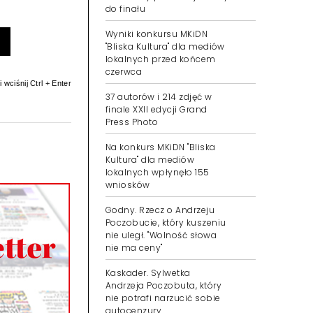
do finału
Wyniki konkursu MKiDN
"Bliska Kultura" dla mediów
lokalnych przed końcem
czerwca
 wciśnij Ctrl + Enter
37 autorów i 214 zdjęć w
finale XXII edycji Grand
Press Photo
Na konkurs MKiDN "Bliska
Kultura" dla mediów
lokalnych wpłynęło 155
wniosków
Godny. Rzecz o Andrzeju
Poczobucie, który kuszeniu
nie uległ. "Wolność słowa
nie ma ceny"
Kaskader. Sylwetka
Andrzeja Poczobuta, który
nie potrafi narzucić sobie
autocenzury