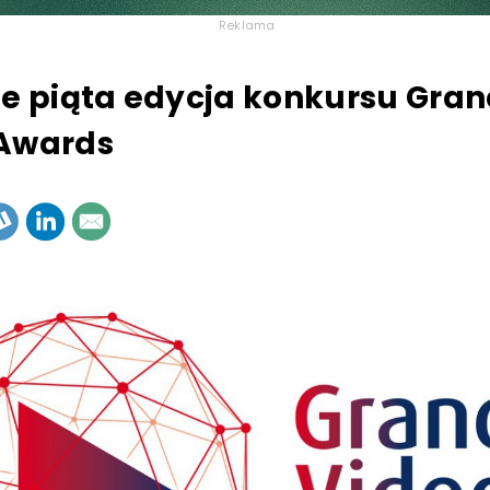
Reklama
je piąta edycja konkursu Gra
 Awards