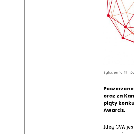
Zgłoszenia film
Poszerzone 
oraz za Kan
piąty konku
Awards.
Ideą GVA je