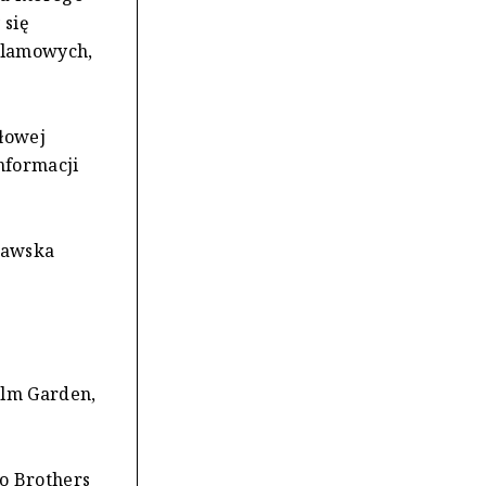
 się
eklamowych,
łowej
nformacji
zawska
ilm Garden,
o Brothers