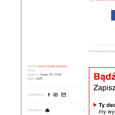
Powiązane temat
Temat:
Grand Video Awards
Dział:
Dodano:
Lipiec 30, 2019
Autor:
(CP)
Udostępnij:
Narzędzia: