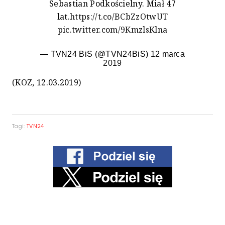
Sebastian Podkościelny. Miał 47
lat.
https://t.co/BCbZzOtwUT
pic.twitter.com/9KmzlsKlna
— TVN24 BiS (@TVN24BiS)
12 marca
2019
(KOZ, 12.03.2019)
Tagi:
TVN24