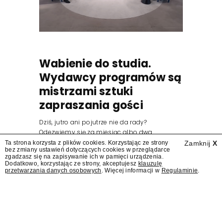
Wabienie do studia.
Wydawcy programów są
mistrzami sztuki
zapraszania gości
Dziś, jutro ani pojutrze nie da rady?
Odezwiemy się za miesiąc albo dwa.
Wydawcy programów są mistrzami sztuki
Ta strona korzysta z plików cookies. Korzystając ze strony
Zamknij
X
bez zmiany ustawień dotyczących cookies w przeglądarce
zapraszania gości.
zgadzasz się na zapisywanie ich w pamięci urządzenia.
Dodatkowo, korzystając ze strony, akceptujesz
klauzulę
przetwarzania danych osobowych
. Więcej informacji w
Regulaminie
.